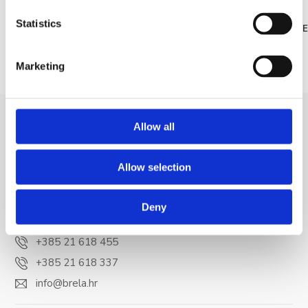
Brely
Statistics
READ MOR
Marketing
Allow all
Allow selection
Deny
Trg Alojzija Stepinca 10, 21322 Brela
+385 21 618 455
+385 21 618 337
info@brela.hr