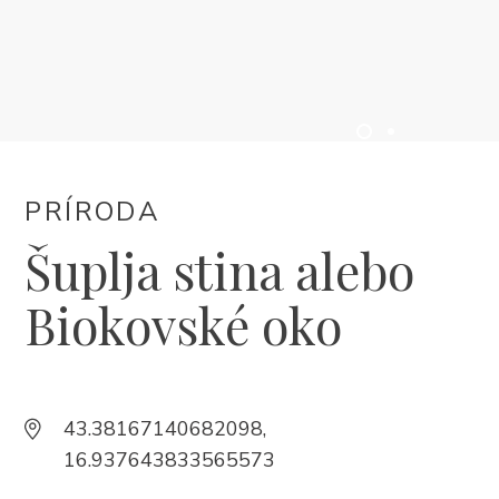
UBYTOVANIE
PROGRAM PODUJATÍ
INFO
PRÍRODA
SK
Šuplja stina alebo
Biokovské oko
43.38167140682098,
Trg Alojzija Stepinca 10, 21322 Brela
16.937643833565573
+385 21 618 455