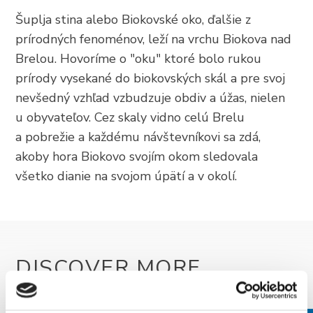
+385 21 618 337
Šuplja stina alebo Biokovské oko, ďalšie z
info@brela.hr
prírodných fenoménov, leží na vrchu Biokova nad
Brelou. Hovoríme o "oku" ktoré bolo rukou
prírody vysekané do biokovských skál a pre svoj
Call us
nevšedný vzhľad vzbudzuje obdiv a úžas, nielen
u obyvateľov. Cez skaly vidno celú Brelu
Contact us
a pobrežie a každému návštevníkovi sa zdá,
akoby hora Biokovo svojím okom sledovala
všetko dianie na svojom úpätí a v okolí.
FOLLOW US
DISCOVER MORE