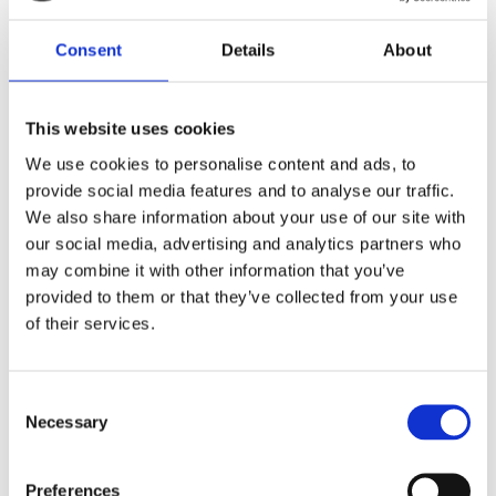
Consent
Details
About
1. Taxi Brela
vl. Josip Raos, Breljanska cesta 13, Brela
This website uses cookies
mob. +385 98 913 16 93
We use cookies to personalise content and ads, to
www.taxibrela.com
provide social media features and to analyse our traffic.
We also share information about your use of our site with
2. Taxi Hari
our social media, advertising and analytics partners who
vl. Hari Jadrić, Bartola Kašića 56, Brela
may combine it with other information that you’ve
mob. +385 98 66 76 61
provided to them or that they’ve collected from your use
of their services.
3. Taxi Hrvoje
vl. Hrvoje Soldo, Breljanska cesta 4, Brela
mob. +385 98 577 787
Consent
Necessary
Selection
4. Taxi Stipe
vl. Marino Ursić, Stjepana Radića 40, Brela
Preferences