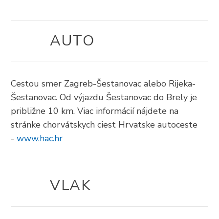
+385 21 618 337
info@brela.hr
AUTO
Call us
Cestou smer Zagreb-Šestanovac alebo Rijeka-
Contact us
Šestanovac. Od výjazdu Šestanovac do Brely je
približne 10 km. Viac informácií nájdete na
stránke chorvátskych ciest Hrvatske autoceste
FOLLOW US
-
www.hac.hr
VLAK