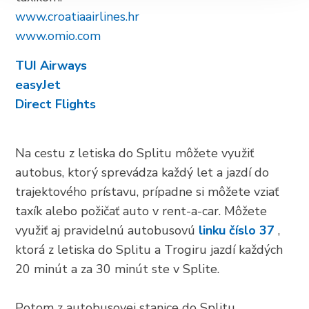
www.croatiaairlines.hr
www.omio.com
TUI Airways
easyJet
Direct Flights
Na cestu z letiska do Splitu môžete využiť
autobus, ktorý sprevádza každý let a jazdí do
trajektového prístavu, prípadne si môžete vziať
taxík alebo požičať auto v rent-a-car. Môžete
využiť aj pravidelnú autobusovú
linku číslo 37
,
ktorá z letiska do Splitu a Trogiru jazdí každých
20 minút a za 30 minút ste v Splite.
Potom z autobusovej stanice do Splitu