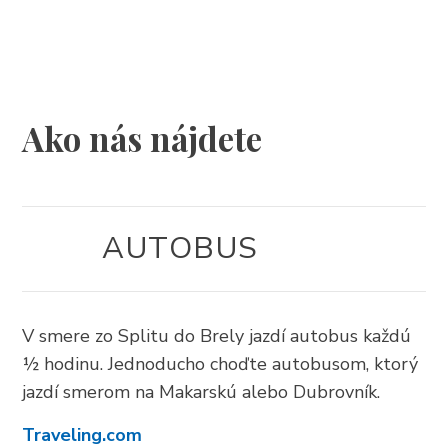
UBYTOVANIE
PROGRAM PODUJATÍ
Ako nás nájdete
INFO
SK
AUTOBUS
V smere zo Splitu do Brely jazdí autobus každú
½ hodinu. Jednoducho choďte autobusom, ktorý
jazdí smerom na Makarskú alebo Dubrovník.
Trg Alojzija Stepinca 10, 21322 Brela
Traveling.com
+385 21 618 455