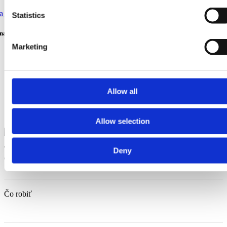
Statistics
ina (Nevestina skala)
Marketing
Allow all
Allow selection
Trg Alojzija Stepinca 10, 21322 Brela
+385 21 618 455
+385 21
Deny
618 337
info@brela.hr
Čo robiť