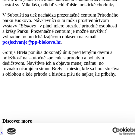
kostol sv. Mikuláša, odkiaľ vedú ďalšie turistické chodníky.
V Subotišti sa tiež nachádza prezentačné centrum Prírodného
parku Biokovo. Návštevníci si tu môžu prostredníctvom
výstavy
"Biokovo"
v plnej miere prezrieť prírodné osobitosti
Trg Alojzija Stepinca 10, 21322 Brela
a krásy Parku. Prezentačné centrum je možné navštíviť
výhradne po predchádzajúcom ohlásení na e-mail:
+385 21 618 455
posjecivanje@pp-biokovo.hr
.
+385 21 618 337
Gornja Brela ponúka dokonalý únik pred letnými davmi a
info@brela.hr
príležitosť na skutočné spojenie s prírodou a bohatým
dedičstvom. Navštívte ich a objavte menej známu, no
rovnako očarujúcu stranu Brely – miesto, kde sa hora stretáva
s oblohou a kde príroda a história píšu tie najkrajšie príbehy.
Call us
Contact us
FOLLOW US
Discover more