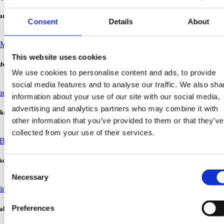
ameň – symbol Brely
Consent
Details
About
This website uses cookies
dvidina
We use cookies to personalise content and ads, to provide
social media features and to analyse our traffic. We also sha
information about your use of our site with our social media,
advertising and analytics partners who may combine it with
 kde sa hory stretávajú s morom
other information that you’ve provided to them or that they’ve
collected from your use of their services.
okovo
Consent
Necessary
Selection
Preferences
 alebo Biokovské oko