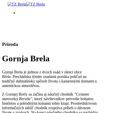
ČO ROBIŤ
UBYTOVANIE
Príroda
Gornja Brela
PROGRAM PODUJATÍ
INFO
Gornja Brela je jednou z dvoch osád v rámci obce
Brela. Prechádzka týmito osadami ponúka pohľad na
tradičný dalmatínsky spôsob života s kamennými domami a
SK
autentickou atmosférou.
Z Gornjej Brely sa začína aj náučný chodník
"Cestami
starovekej Berulie"
, ktorý návštevníkov prevedie bohatou
históriou a prírodnými krásami tohto kraja. Prostredníctvom
informačných tabúľ chodník rozpráva príbeh o dávnom
živote a zvykoch. Na konci náučného chodníka sa nachádza