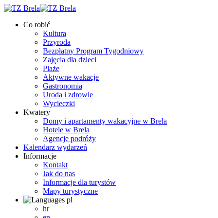
Co robić
Kultura
Przyroda
Bezpłatny Program Tygodniowy
Zajęcia dla dzieci
Plaże
Aktywne wakacje
Gastronomia
Uroda i zdrowie
Wycieczki
Kwatery
Domy i apartamenty wakacyjne w Brela
Hotele w Brela
Agencje podróży
Kalendarz wydarzeń
Informacje
Kontakt
Jak do nas
Informacje dla turystów
Mapy turystyczne
pl
hr
en