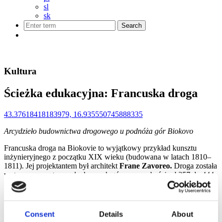
sl
sk
Kultura
Ścieżka edukacyjna: Francuska droga
43.37618418183979, 16.935550745888335
Arcydzieło budownictwa drogowego u podnóża gór Biokovo
Francuska droga na Biokovie to wyjątkowy przykład kunsztu
inżynieryjnego z początku XIX wieku (budowana w latach 1810–
1811). Jej projektantem był architekt
Frane Zavoreo.
Droga została
wytyczona na stromych zboczach gór na wysokości od 357 do 444
m n.p.m. Nachylenie trasy nie przekracza 6%, co miało zapewnić
wysoki komfort podczas jazdy wozem konnym, jazdy wierzchem
czy pieszego wędrowania.
Consent
Details
About
Ponieważ droga nigdy nie została ukończona, do dziś można na niej