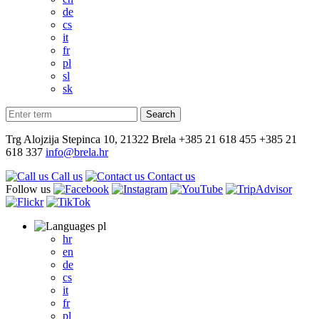
de
cs
it
fr
pl
sl
sk
Trg Alojzija Stepinca 10, 21322 Brela
+385 21 618 455
+385 21
618 337
info@brela.hr
Call us
Contact us
Follow us
pl
hr
en
de
cs
it
fr
pl