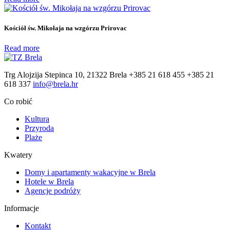
Kościół św. Mikołaja na wzgórzu Prirovac
Read more
Trg Alojzija Stepinca 10, 21322 Brela
+385 21 618 455
+385 21
618 337
info@brela.hr
Co robić
Kultura
Przyroda
Plaże
Kwatery
Domy i apartamenty wakacyjne w Brela
Hotele w Brela
Agencje podróży
Informacje
Kontakt