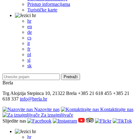
Pristup informacijama
Turističke karte
hr
hr
en
de
cs
it
fr
pl
sl
sk
Brela
Trg Alojzija Stepinca 10, 21322 Brela
+385 21 618 455
+385 21
618 337
info@brela.hr
Nazovite nas
Kontaktirajte nas
Za iznajmljivače
Slijedite nas
hr
hr