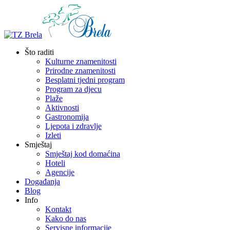
Što raditi
Kulturne znamenitosti
Prirodne znamenitosti
Besplatni tjedni program
Program za djecu
Plaže
Aktivnosti
Gastronomija
Ljepota i zdravlje
Izleti
Smještaj
Smještaj kod domaćina
Hoteli
Agencije
Događanja
Blog
Info
Kontakt
Kako do nas
Servisne informacije