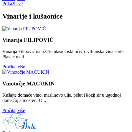
Prikaži sve
Vinarije i kušaonice
Vinarija FILIPOVIĆ
Vinarija Filipović na tržište plasira isključivo vrhunska vina sorte
Plavac mali...
Pročitaj više
Vinotočje MACUKIN
Kušajte domaće vino, maslinovo ulje, pršut i kozji sir u ugodnoj
domaćoj atmosferi. U...
Pročitaj više