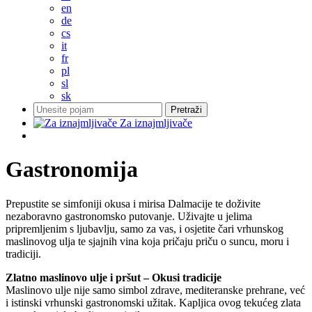
en
de
cs
it
fr
pl
sl
sk
Za iznajmljivače
Gastronomija
Prepustite se simfoniji okusa i mirisa Dalmacije te doživite
nezaboravno gastronomsko putovanje. Uživajte u jelima
pripremljenim s ljubavlju, samo za vas, i osjetite čari vrhunskog
maslinovog ulja te sjajnih vina koja pričaju priču o suncu, moru i
tradiciji.
Zlatno maslinovo ulje i pršut – Okusi tradicije
Maslinovo ulje nije samo simbol zdrave, mediteranske prehrane, već
i istinski vrhunski gastronomski užitak. Kapljica ovog tekućeg zlata