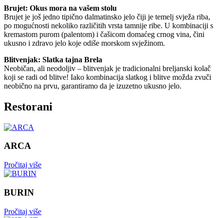
Brujet: Okus mora na vašem stolu
Brujet je još jedno tipično dalmatinsko jelo čiji je temelj svježa riba,
po mogućnosti nekoliko različitih vrsta tamnije ribe. U kombinaciji s
kremastom purom (palentom) i čašicom domaćeg crnog vina, čini
ukusno i zdravo jelo koje odiše morskom svježinom.
Blitvenjak: Slatka tajna Brela
Neobičan, ali neodoljiv – blitvenjak je tradicionalni breljanski kolač
koji se radi od blitve! Iako kombinacija slatkog i blitve možda zvuči
neobično na prvu, garantiramo da je izuzetno ukusno jelo.
Restorani
ARCA
Pročitaj više
BURIN
Pročitaj više