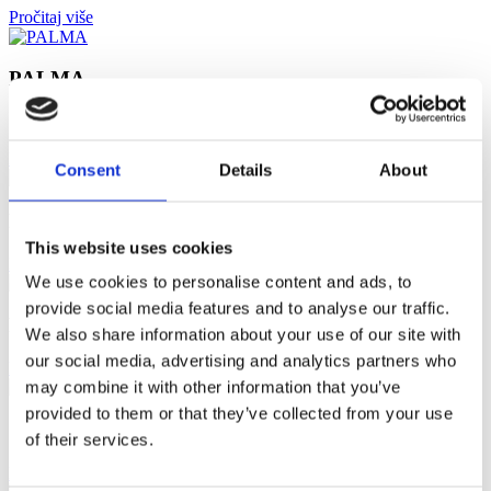
Pročitaj više
PALMA
Pročitaj više
Consent
Details
About
PLIMA
This website uses cookies
Pročitaj više
We use cookies to personalise content and ads, to
provide social media features and to analyse our traffic.
PUNTA RATA
We also share information about your use of our site with
our social media, advertising and analytics partners who
Pročitaj više
may combine it with other information that you’ve
provided to them or that they’ve collected from your use
Gostionica ŠAMPION
of their services.
Pročitaj više