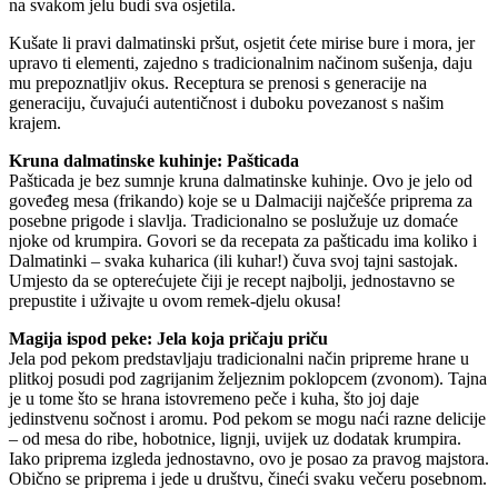
na svakom jelu budi sva osjetila.
Kušate li pravi dalmatinski pršut, osjetit ćete mirise bure i mora, jer
upravo ti elementi, zajedno s tradicionalnim načinom sušenja, daju
mu prepoznatljiv okus. Receptura se prenosi s generacije na
generaciju, čuvajući autentičnost i duboku povezanost s našim
krajem.
Kruna dalmatinske kuhinje: Pašticada
Pašticada je bez sumnje kruna dalmatinske kuhinje. Ovo je jelo od
goveđeg mesa (frikando) koje se u Dalmaciji najčešće priprema za
posebne prigode i slavlja. Tradicionalno se poslužuje uz domaće
njoke od krumpira. Govori se da recepata za pašticadu ima koliko i
Dalmatinki – svaka kuharica (ili kuhar!) čuva svoj tajni sastojak.
Umjesto da se opterećujete čiji je recept najbolji, jednostavno se
prepustite i uživajte u ovom remek-djelu okusa!
Magija ispod peke: Jela koja pričaju priču
Jela pod pekom predstavljaju tradicionalni način pripreme hrane u
plitkoj posudi pod zagrijanim željeznim poklopcem (zvonom). Tajna
je u tome što se hrana istovremeno peče i kuha, što joj daje
jedinstvenu sočnost i aromu. Pod pekom se mogu naći razne delicije
– od mesa do ribe, hobotnice, lignji, uvijek uz dodatak krumpira.
Iako priprema izgleda jednostavno, ovo je posao za pravog majstora.
Obično se priprema i jede u društvu, čineći svaku večeru posebnom.