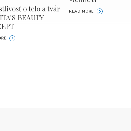
tlivosť o telo a tvár
READ MORE
ITA'S BEAUTY
CEPT
ORE