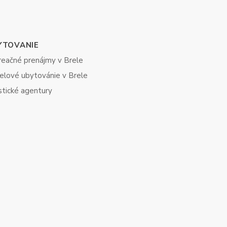
YTOVANIE
reačné prenájmy v Brele
elové ubytovánie v Brele
stické agentury