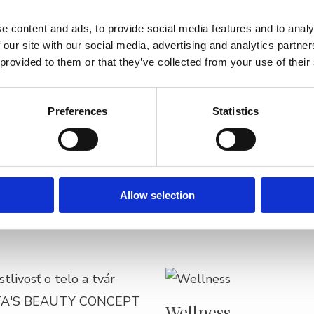
Entered data will be sent to third party described on this page via e-mail.
e content and ads, to provide social media features and to analy
 our site with our social media, advertising and analytics partn
 provided to them or that they’ve collected from your use of their
Preferences
Statistics
Allow selection
Wellness