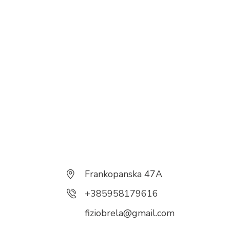
Frankopanska 47A
+385958179616
fiziobrela@gmail.com