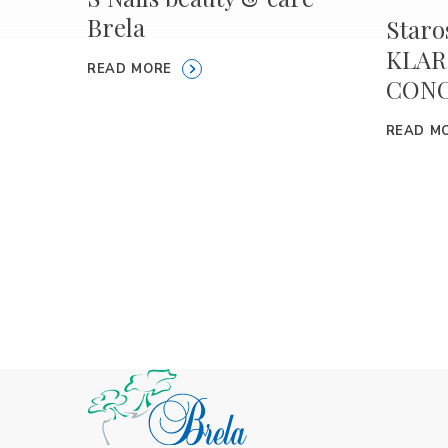
Brela
Staros
KLAR
READ MORE
CON
READ M