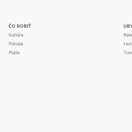
ČO ROBIŤ
UB
Kultúra
Rek
Príroda
Hot
Pláže
Turi