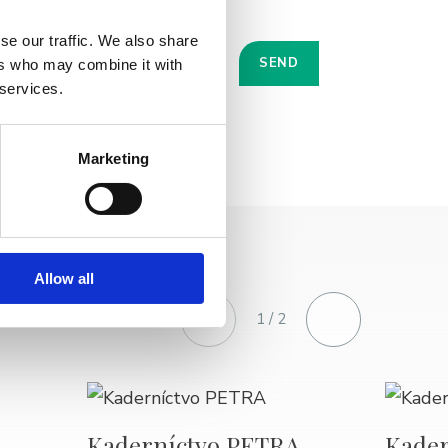
se our traffic. We also share
ers who may combine it with
 services.
Marketing
Allow all
1 / 2
Kaderníctvo PETRA
Kader