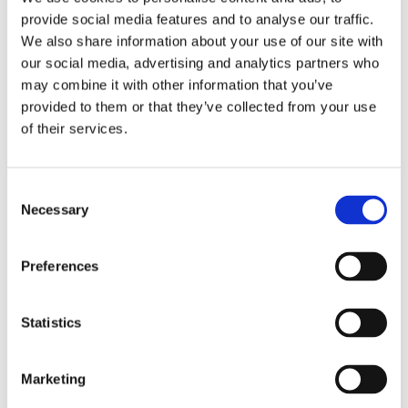
Hercegovina, Rakúsko, Taliansko atď.).
provide social media features and to analyse our traffic.
Vzdelávanie a prednášky:
Večerné programy
We also share information about your use of our site with
our social media, advertising and analytics partners who
zahŕňajú prednášky významných chorvátskych a
may combine it with other information that you’ve
zahraničných alpinistov, kde sa zdieľajú skúsenosti
provided to them or that they’ve collected from your use
z náročných výstupov, expedícií a prvovýstupov,
of their services.
spolu s príležitostnými workshopmi.
Spoločenské stretnutia a tradícia:
GDSK je známy
Consent
aj ako festival priateľstva. Každý večer je pre
Necessary
Selection
všetkých účastníkov zabezpečené spoločné jedlo,
s tradičným fazuľovým gulášom ("grah") v piatok
Preferences
a neodmysliteľným grilovaním ("gradele"), ktoré
už roky pripravuje SAK Ekstrem. Spoločenské
Statistics
stretnutia pokračujú s hudbou, výmenou
skúseností a kovaním plánov pre budúce
Marketing
výstupy.