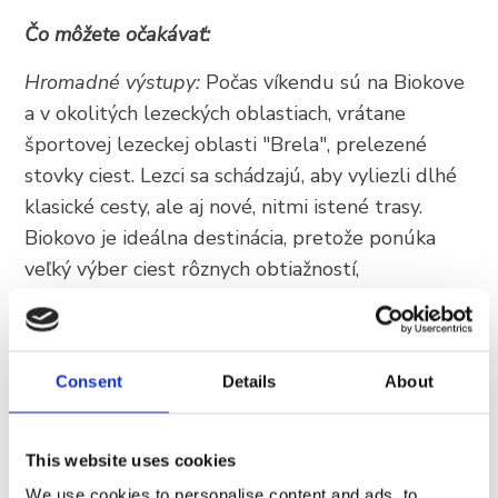
Čo môžete očakávať:
Hromadné výstupy:
Počas víkendu sú na Biokove
a v okolitých lezeckých oblastiach, vrátane
športovej lezeckej oblasti "Brela", prelezené
stovky ciest. Lezci sa schádzajú, aby vyliezli dlhé
klasické cesty, ale aj nové, nitmi istené trasy.
Biokovo je ideálna destinácia, pretože ponúka
veľký výber ciest rôznych obtiažností,
priťahujúcich tak skúsených alpinistov, ako aj
rekreačných lezcov.
Medzinárodný charakter:
Tábor pravidelne
Consent
Details
About
zhromažďuje viac ako sto účastníkov, vrátane
lezcov a milovníkov prírody z celého Chorvátska
This website uses cookies
a susedných krajín (Slovinsko, Bosna a
We use cookies to personalise content and ads, to