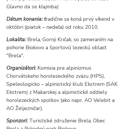
+385 21 618 337
Glavno da se klajmba)
info@brela.hr
Dátum konania: t
radične sa koná prvý víkend v
októbri (piatok – nedeľa) od roku 2010.
Call us
Lokalita:
Brela, Gornji Kričak, so zameraním na
pohorie Biokovo a športovú lezeckú oblasť
Contact us
"Brela".
Organizátori:
Komisia pre alpinizmus
FOLLOW US
Chorvátskeho horolezeckého zväzu (HPS),
Speleologicko – alpinistický klub Ekstrem (SAK
Ekstrem) z Makarskej a alpinistické oddiely
horolezeckých spolkov (ako napr. AO Velebit a
AO Željezničar).
Sponzori:
Turistické združenie Brela, Obec
Brela a Prírodný park Biokovo.