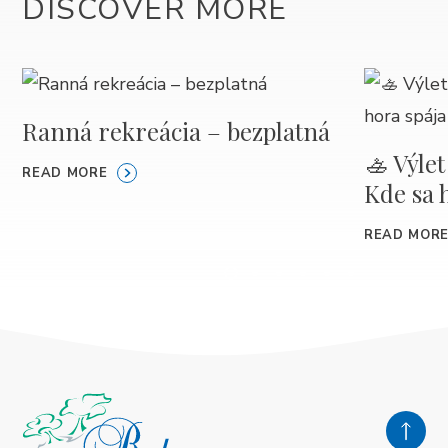
DISCOVER MORE
Ranná rekreácia – bezplatná
🚣 Výlet
READ MORE
Kde sa 
READ MOR