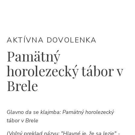
UBYTOVANIE
PROGRAM PODUJATÍ
AKTÍVNA DOVOLENKA
INFO
Pamätný
horolezecký tábor v
SK
Brele
Glavno da se klajmba: Pamätný horolezecký
tábor v Brele
Trg Alojzija Stepinca 10, 21322 Brela
+385 21 618 455
(Voľný preklad názvu: "Hlavné je, že sa lezie" -