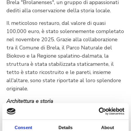
Brela "Brolanenses", un gruppo di appassionati
dediti alla conservazione della storia locale.
Il meticoloso restauro, dal valore di quasi
100.000 euro, è stato solennemente completato
nel novembre 2025. Grazie alla collaborazione
tra il Comune di Brela, il Parco Naturale del
Biokovo e la Regione spalatino-dalmata, la
struttura è stata stabilizzata staticamente, il
tetto è stato ricostruito e le pareti, insieme
all'altare, sono state riportate al loro splendore
originale.
Architettura e storia
La chiesa è stata edificata in stile barocco rustico,
caratterizzato dalle linee semplici e robuste
tipiche dell'entroterra dalmata. Sull'architrave
Consent
Details
About