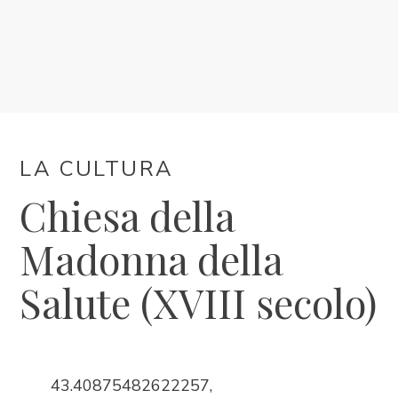
ALLOGGIO
PROGRAMMA EVENTI
INFORMAZIONI DI SERVIZIO
LA CULTURA
IT
Chiesa della
Madonna della
Salute (XVIII secolo)
Trg Alojzija Stepinca 10, 21322 Brela
43.40875482622257,
+385 21 618 455