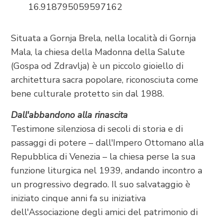
16.918795059597162
+385 21 618 337
info@brela.hr
Situata a Gornja Brela, nella località di Gornja
Mala, la chiesa della Madonna della Salute
Call us
(Gospa od Zdravlja) è un piccolo gioiello di
architettura sacra popolare, riconosciuta come
Contact us
bene culturale protetto sin dal 1988.
Dall'abbandono alla rinascita
Testimone silenziosa di secoli di storia e di
FOLLOW US
passaggi di potere – dall'Impero Ottomano alla
Repubblica di Venezia – la chiesa perse la sua
funzione liturgica nel 1939, andando incontro a
un progressivo degrado. Il suo salvataggio è
iniziato cinque anni fa su iniziativa
dell'Associazione degli amici del patrimonio di