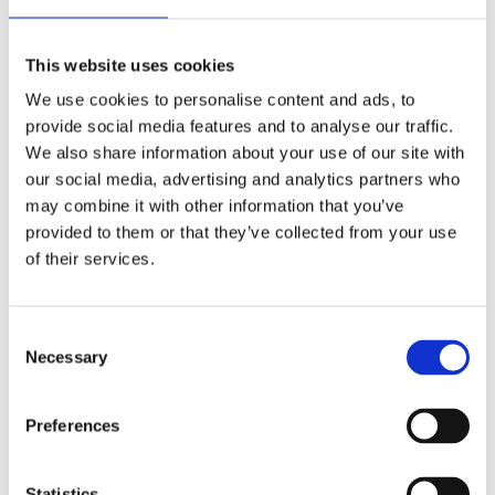
della porta è ancora visibile l'anno di costruzione
inciso: 1751. Nel corso della storia, i vescovi di
This website uses cookies
Makarska la citarono con diversi nomi, tra cui
We use cookies to personalise content and ads, to
Madonna del Rosario e chiesa dell'Immacolata
provide social media features and to analyse our traffic.
Concezione, prima che l'attuale titolo si
We also share information about your use of our site with
consolidasse definitivamente nel XIX secolo.
our social media, advertising and analytics partners who
may combine it with other information that you’ve
L'eredità di Gornja Brela
provided to them or that they’ve collected from your use
Oggi, la vecchia chiesa della Madonna della
of their services.
Salute si erge come simbolo di vittoria sul
tempo. Mentre la vita liturgica si è spostata nel
1939 nella nuova chiesa omonima (situata a
Consent
Necessary
Selection
ovest della strada in Subotišće), questa antica
cappella rimane un monumento inestimabile e
Preferences
una tappa imperdibile per chiunque desideri
scoprire l'autentica pace di Gornja Brela.
Statistics