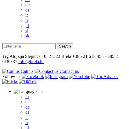
de
cs
it
fr
pl
sl
sk
Trg Alojzija Stepinca 10, 21322 Brela
+385 21 618 455
+385 21
618 337
info@brela.hr
Call us
Contact us
Follow us
cs
hr
en
de
cs
it
fr
pl