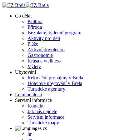
Co dělat
Kultura
Příroda
Bezplatný týdenní program
Aktivity pro děti
Pláže
Aktivní dovolenou
Gastronomie
Krása a wellness
Výlety
Ubytování
Rekreační pronájmy v Brela
Hotelové ubytování v Brela
Turistické agentury
Letní události
Servisní informace
Kontakt
Jak nás najdete
Servisní informace
Turistické mapy
cs
hr
en