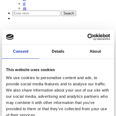
sl
sk
Kultura
Votivní kaple sv. Rocha v Brele
Consent
Details
About
43.37722661312002, 16.92559056231494
Brela uchovává vzpomínku na svou pohnutou minulost
This website uses cookies
prostřednictvím četných sakrálních památek. Mezi nimi zaujímají
We use cookies to personalise content and ads, to
zvláštní místo kaple zasvěcené svatému Rochovi, patronu proti
infekčním nemocem. Jsou trvalou připomínkou boje místních
provide social media features and to analyse our traffic.
obyvatel proti jedné z nejhorších pohrom v historii Makarské riviéry.
We also share information about your use of our site with
Vzpomínka na „Makarský mor“ (1815)
our social media, advertising and analytics partners who
Rok 1815 zanechal v historii tohoto kraje hlubokou stopu. Právě
may combine it with other information that you’ve
tehdy se pobřežím prohnal „Makarský mor“ – poslední velká vlna
provided to them or that they’ve collected from your use
této nemoci, která výrazně ovlivnila místní zvyky i samotnou
podobu krajiny:
of their services.