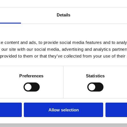
obusem , či taxíkem do Brel. Více informací na stránkách
Hrvatske žel
Details
s
e content and ads, to provide social media features and to analy
 our site with our social media, advertising and analytics partn
 provided to them or that they’ve collected from your use of their
Preferences
Statistics
Allow selection