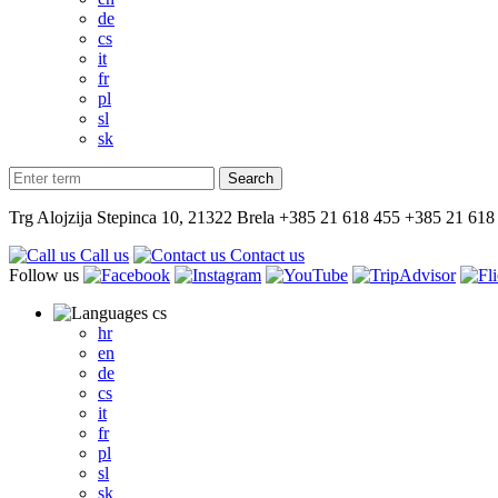
de
cs
it
fr
pl
sl
sk
Trg Alojzija Stepinca 10, 21322 Brela
+385 21 618 455
+385 21 618
Call us
Contact us
Follow us
cs
hr
en
de
cs
it
fr
pl
sl
sk