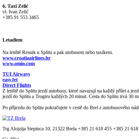
6. Taxi Zelić
vl. Ivan Zelić
+385 91 553 3465
Letadlem
Na letiště Resnik u Splitu a pak utobusem nebo taxíkem.
www.croatiaairlines.hr
www.omio.com
TUI Airways
easyJet
Direct Flights
Z letiště do Splitu jezdí autobusy, které navazují na každý přílet a jez
jezdí do Splitu a Trogiru každých 20 minut. Cesta do Splitu trvá 30 m
Po příjezdu do Splitu pokračujete v cestě do Brel z autobusového nádraž
Trg Alojzija Stepinca 10, 21322 Brela
+385 21 618 455
+385 21 618