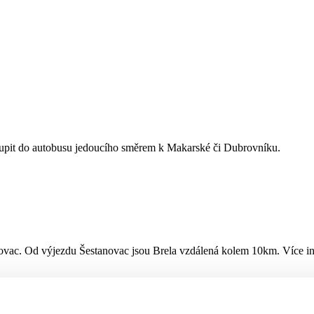
toupit do autobusu jedoucího směrem k Makarské či Dubrovníku.
ovac. Od výjezdu Šestanovac jsou Brela vzdálená kolem 10km. Více i