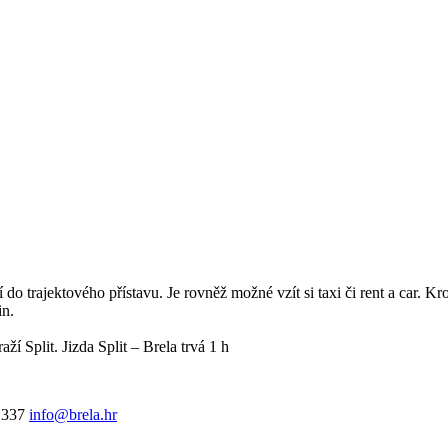
dí do trajektového přístavu. Je rovněž možné vzít si taxi či rent a car. 
in.
í Split. Jizda Split – Brela trvá 1 h
 337
info@brela.hr