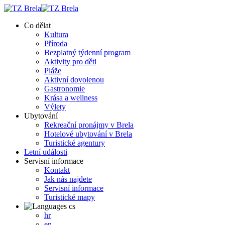
Co dělat
Kultura
Příroda
Bezplatný týdenní program
Aktivity pro děti
Pláže
Aktivní dovolenou
Gastronomie
Krása a wellness
Výlety
Ubytování
Rekreační pronájmy v Brela
Hotelové ubytování v Brela
Turistické agentury
Letní události
Servisní informace
Kontakt
Jak nás najdete
Servisní informace
Turistické mapy
cs
hr
en