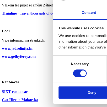
Vlakem lze přijet ze směru Záhřebu nebo Rijeky do Splitu, a poté aut
Consent
Trainline
- Travel thousands of destinations in and across 45 countrie
This website uses cookies
Lodí
We use cookies to personalis
Více informací na stránkách:
information about your use of
other information that you’ve
www.jadrolinija.hr
www.getbyferry.com
Consent
Necessary
Selection
Rent-a-car
SIXT rent a car
Deny
Car Hire in Makarska