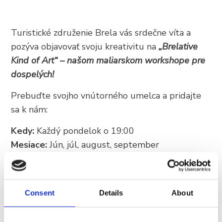
+385 21 618 337
info@brela.hr
Turistické združenie Brela vás srdečne víta a
pozýva objavovať svoju kreativitu na
„Brelative
Kind of Art“ – našom maliarskom workshope pre
Call us
dospelých!
Contact us
Prebuďte svojho vnútorného umelca a pridajte
sa k nám:
FOLLOW US
Kedy:
Každý pondelok o 19:00
Mesiace:
Jún, júl, august, september
Kde:
Lučica Soline, Brela
Nenechajte si ujsť túto šancu vytvoriť niečo
výnimočné a odniesť si jedinečnú spomienku z
Consent
Details
About
Brely!