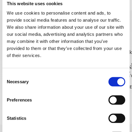
This website uses cookies
We use cookies to personalise content and ads, to
provide social media features and to analyse our traffic.
DISCOVER MORE
We also share information about your use of our site with
our social media, advertising and analytics partners who
may combine it with other information that you’ve
provided to them or that they’ve collected from your use
of their services.
Ranná rekreácia – bezplatná
Maliars
dospelý
Consent
READ MORE
Necessary
Selection
READ MOR
Preferences
Statistics