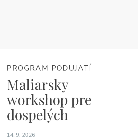
UBYTOVANIE
PROGRAM PODUJATÍ
INFO
PROGRAM PODUJATÍ
SK
Maliarsky
workshop pre
dospelých
Trg Alojzija Stepinca 10, 21322 Brela
14. 9. 2026
+385 21 618 455