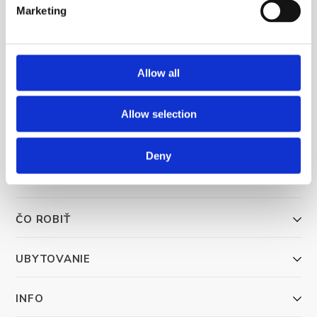
Marketing
Allow all
Trg Alojzija Stepinca 10, 21322 Brela
Allow selection
+385 21 618 455
+385 21 618 337
Deny
info@brela.hr
ČO ROBIŤ
UBYTOVANIE
INFO