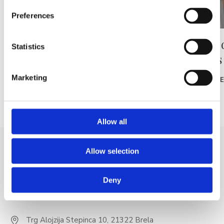
Preferences
Récréation matinale –
Atelier
Statistics
gratuite
Adultes
Marketing
READ MORE
READ MOR
Allow all
Allow selection
Deny
Trg Alojzija Stepinca 10, 21322 Brela