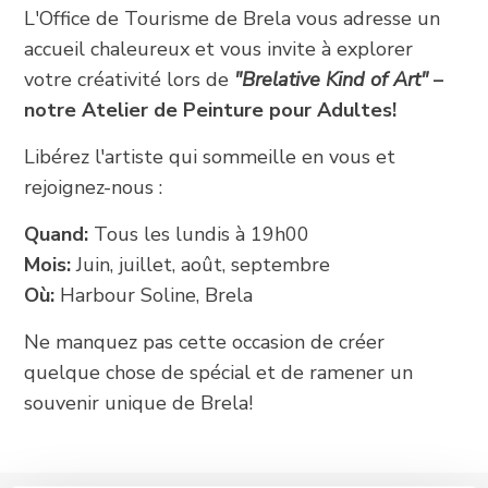
L'Office de Tourisme de Brela vous adresse un
+385 21 618 337
accueil chaleureux et vous invite à explorer
info@brela.hr
votre créativité lors de
"Brelative Kind of Art"
–
notre Atelier de Peinture pour Adultes!
Call us
Libérez l'artiste qui sommeille en vous et
rejoignez-nous :
Contact us
Quand:
Tous les lundis à 19h00
Mois:
Juin, juillet, août, septembre
FOLLOW US
Où:
Harbour Soline, Brela
Ne manquez pas cette occasion de créer
quelque chose de spécial et de ramener un
souvenir unique de Brela!