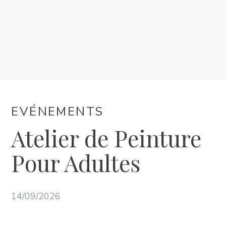
HÉBERGEMENT
EVÉNEMENTS
INFORMATION
EVÉNEMENTS
FR
Atelier de Peinture
Pour Adultes
14/09/2026
Trg Alojzija Stepinca 10, 21322 Brela
+385 21 618 455