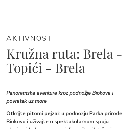
SMJEŠTAJ
DOGAĐANJA
AKTIVNOSTI
BLOG
Kružna ruta: Brela -
Topići - Brela
INFO
HR
Panoramska avantura kroz podnožje Biokova i
povratak uz more
Otkrijte pitomi pejzaž u podnožju Parka prirode
Biokovo i uživajte u spektakularnom spoju