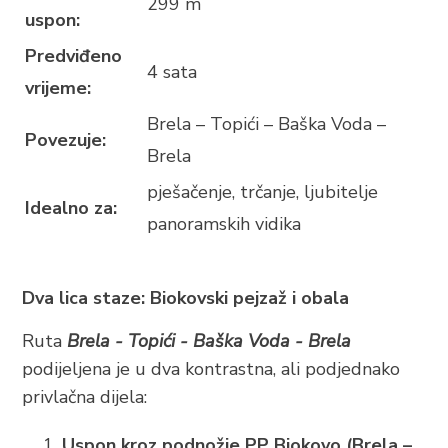
299 m
uspon:
Predviđeno
4 sata
vrijeme:
Brela – Topići – Baška Voda –
Povezuje:
Brela
pješačenje, trčanje, ljubitelje
Idealno za:
panoramskih vidika
Dva lica staze: Biokovski pejzaž i obala
Ruta
Brela - Topići - Baška Voda - Brela
podijeljena je u dva kontrastna, ali podjednako
privlačna dijela:
Uspon kroz podnožje PP Biokovo (Brela –