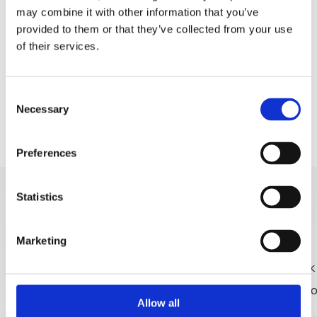
Kroz cijelu stazu, osobito na dijelu makadama,
may combine it with other information that you’ve
uživat ćete u neprekinutim i
provided to them or that they’ve collected from your use
prekrasnom pogledu na Jadran i
of their services.
srednjodalmatinske otoke. Ova ruta predstavlja
savršenu priliku da se na aktivan način upoznate
Consent
s raznolikošću pejzaža Makarske rivijere – od
Necessary
Selection
padina Biokova do mediteranske obale.
Preferences
Statistics
OTKRIJ VIŠE
Marketing
Allow all