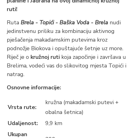
planine i Jadrana na ovoj dinamičnoj kružnoj
BRELA
ruti!
Trg Alojzija Stepinca 10, 21322 Brela
Ruta
Brela - Topići - Baška Voda - Brela
nudi
+385 21 618 455
jedinstvenu priliku za kombinaciju aktivnog
+385 21 618 337
pješačenja makadamskim putevima kroz
info@brela.hr
podnožje Biokova i opuštajuće šetnje uz more.
Riječ je o
kružnoj ruti
koja započinje i završava u
Nazovite nas
Brelima, vodeći vas do slikovitog mjesta Topići i
natrag.
Kontaktirajte nas
Osnovne informacije:
Za iznajmljivače
kružna (makadamski putevi +
Vrsta rute:
obalna šetnica)
Udaljenost:
9,9 km
SLIJEDITE NAS
Ukupan