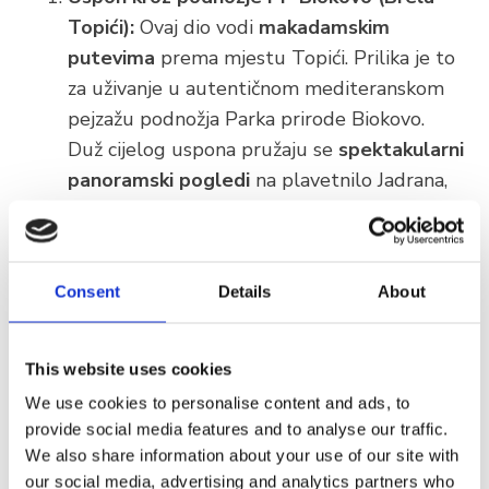
Topići):
Ovaj dio vodi
makadamskim
putevima
prema mjestu Topići. Prilika je to
za uživanje u autentičnom mediteranskom
pejzažu podnožja Parka prirode Biokovo.
Duž cijelog uspona pružaju se
spektakularni
panoramski pogledi
na plavetnilo Jadrana,
otoke i cijelu rivijeru.
Povratak uz more (Baška Voda – Brela):
Nakon što dođete do Baške Vode, ruta se
Consent
Details
About
pri povratku u Brela spaja sa
šetnicom
Lungomare
. Ovaj dio nudi idealan završetak
rute uz opuštanje, miris morske soli i
This website uses cookies
uživanje u ljepoti obale.
We use cookies to personalise content and ads, to
provide social media features and to analyse our traffic.
Spektakularni vidici
We also share information about your use of our site with
our social media, advertising and analytics partners who