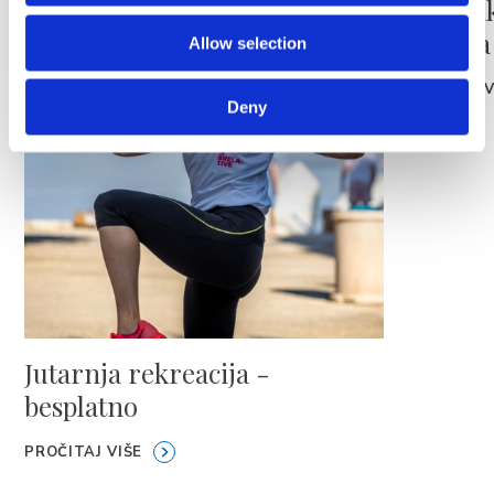
🚣 Kajak
planina
Allow selection
PROČITAJ V
Deny
Jutarnja rekreacija -
besplatno
PROČITAJ VIŠE