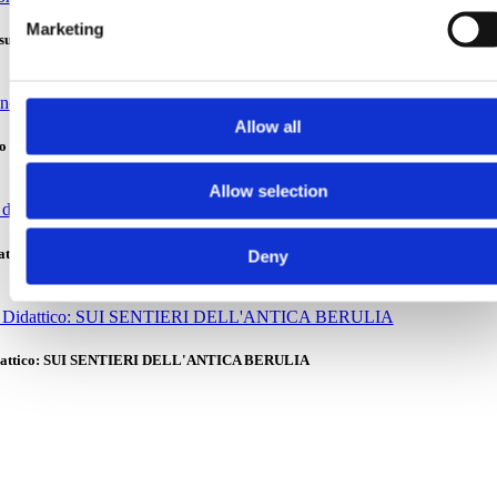
Marketing
subacquee
Allow all
o Trekking) – Bosco di Pakline sul Monte Biokovo
Allow selection
idattico: STRADA FRANCESE
Deny
idattico: SUI SENTIERI DELL'ANTICA BERULIA