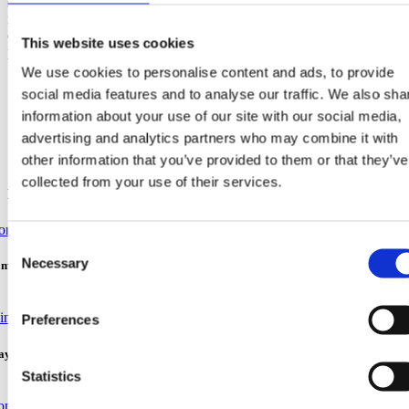
sulle isole della Dalmazia centrale. Questo itinerario
rappresenta l'opportunità perfetta per conoscere attivamente la
diversità del paesaggio della Riviera di Makarska – dalle
This website uses cookies
pendici del Biokovo alla costa mediterranea.
We use cookies to personalise content and ads, to provide
social media features and to analyse our traffic. We also sha
information about your use of our site with our social media,
advertising and analytics partners who may combine it with
other information that you’ve provided to them or that they’ve
collected from your use of their services.
Discover more
Consent
Necessary
Selection
mattutina - gratis
Preferences
ayak: Vruja – Dove la montagna incontra il mare
Statistics