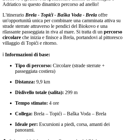
Adriatico su questo dinamico percorso ad anello!
L'itinerario
Brela - Topići - Baška Voda - Brela
offre
un'opportunità unica per combinare una camminata attiva su
strade sterrate attraverso le pendici del Biokovo e una
Trg Alojzija Stepinca 10, 21322 Brela
rilassante passeggiata in riva al mare. Si tratta di un
percorso
circolare
che inizia e finisce a Brela, portandovi al pittoresco
+385 21 618 455
villaggio di Topići e ritorno.
+385 21 618 337
ℹ️
Informazioni di base:
info@brela.hr
Tipo di percorso:
Circolare (strade sterrate +
passeggiata costiera)
Call us
Distanza:
9,9 km
Contact us
Dislivello totale (salita):
299 m
Tempo stimato:
4 ore
Collega:
Brela – Topići – Baška Voda – Brela
FOLLOW US
Ideale per:
Escursioni a piedi, corsa, amanti dei
panorami.