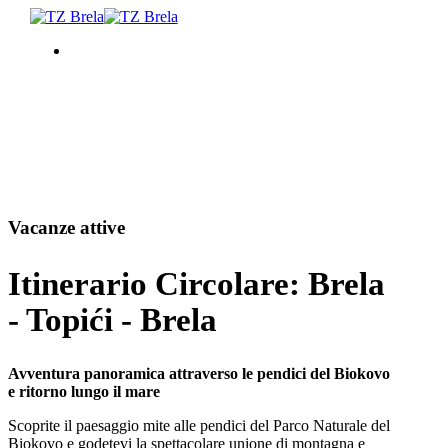
COSA FARE
ALLOGGIO
PROGRAMMA EVENTI
Vacanze attive
Itinerario Circolare: Brela
INFORMAZIONI DI SERVIZIO
- Topići - Brela
IT
Avventura panoramica attraverso le pendici del Biokovo
e ritorno lungo il mare
Scoprite il paesaggio mite alle pendici del Parco Naturale del
Biokovo e godetevi la spettacolare unione di montagna e