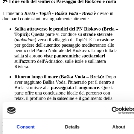
🏞️
I due volti del sentiero: Paesaggio del Biokovo e costa
L'itinerario
Brela - Topići - Baška Voda - Brela
è diviso in
due parti contrastanti ma ugualmente attraenti:
Salita attraverso le pendici del PN Biokovo (Brela –
Topići):
Questa parte vi conduce su
strade sterrate
(
makadam
) verso il villaggio di Topići. È l'occasione
per godere dell'autentico paesaggio mediterraneo alle
pendici del Parco Naturale del Biokovo. Lungo tutta la
salita si aprono
viste panoramiche spettacolari
sull'azzurro dell'Adriatico, sulle isole e sull'intera
Riviera.
Ritorno lungo il mare (Baška Voda – Brela):
Dopo
aver raggiunto Baška Voda, l'itinerario per il rientro a
Brela si unisce alla
passeggiata Lungomare
. Questa
parte offre una conclusione ideale del percorso con
relax, il profumo della salsedine e il godimento della
bellezza della costa.
✨
Viste Spettacolari
Lungo tutto il percorso, in particolare sul tratto sterrato,
Consent
Details
About
godrete di
viste
ininterrotte e meravigliose sull'Adriatico e