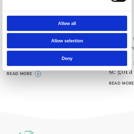
DISCOVER MORE
Allow all
Allow selection
Jutranja rekreacija –
Deny
brezplačno
🚣 Izlet
se gora
READ MORE
READ MOR