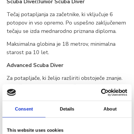
Scuba Diver/Junior Scuba Diver
Tečaj potapljanja za začetnike, ki vključuje 6
potopov in vso opremo. Po uspešno zaključenem
tečaju se izda mednarodno priznana diploma.
Maksimalna globina je 18 metrov, minimalna
starost pa 10 let.
Advanced Scuba Diver
Za potapljače, ki želijo razširiti obstoječe znanje.
Vključuje 6 specializacij (Nočno potapljanje,
Globoko potapljanje - 40metrov, Navigacija + 3
po lastni izbiri).
Consent
Details
About
Divemaster
Za izkušene potapljače, ki bi želeli postati
This website uses cookies