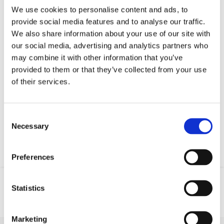
voditelji potapljanja. Prva profesionalna stopnja.
We use cookies to personalise content and ads, to
Trajanje urjenja je minimalno 3 tedne.
provide social media features and to analyse our traffic.
We also share information about your use of our site with
Razen potapljanja lahko uživate v najboljših
our social media, advertising and analytics partners who
morskih aktivnostih kot so jadranje.
may combine it with other information that you’ve
provided to them or that they’ve collected from your use
of their services.
Find out
more
Consent
Necessary
Selection
Preferences
Statistics
Location
Web
GSM
Marketing