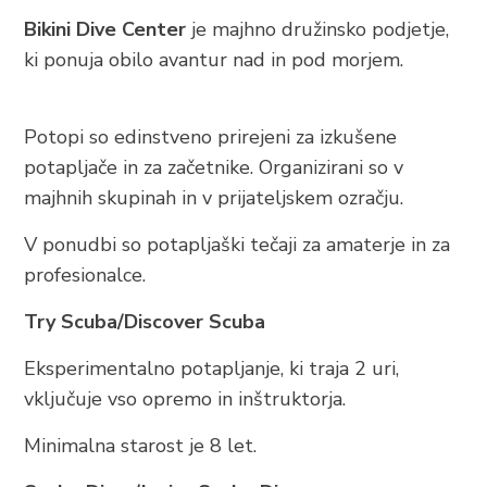
Bikini Dive Center
je majhno družinsko podjetje,
ki ponuja obilo avantur nad in pod morjem.
Trg Alojzija Stepinca 10, 21322 Brela
+385 21 618 455
+385 21 618 337
Potopi so edinstveno prirejeni za izkušene
potapljače in za začetnike. Organizirani so v
info@brela.hr
majhnih skupinah in v prijateljskem ozračju.
Call us
V ponudbi so potapljaški tečaji za amaterje in za
profesionalce.
Contact us
Try Scuba/Discover Scuba
Eksperimentalno potapljanje, ki traja 2 uri,
FOLLOW US
vključuje vso opremo in inštruktorja.
Minimalna starost je 8 let.