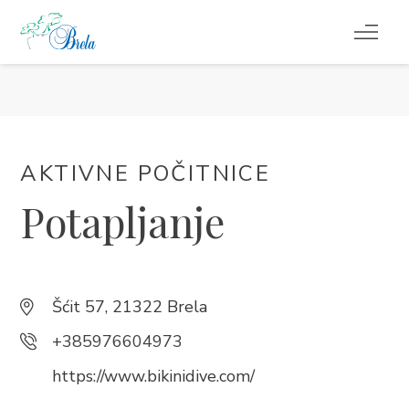
KAJ POČETI
NAMESTITEV
AKTIVNE POČITNICE
PROGRAM DOGAJANJ
Potapljanje
INFORMACIJE
SL
Šćit 57, 21322 Brela
+385976604973
https://www.bikinidive.com/