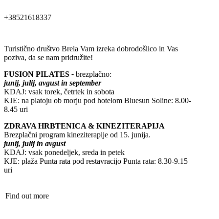
+38521618337
Trg Alojzija Stepinca 10, 21322 Brela
Turistično društvo Brela Vam izreka dobrodošlico in Vas
poziva, da se nam pridružite!
+385 21 618 455
FUSION PILATES
-
brezplačno:
+385 21 618 337
junij, julij, avgust in september
info@brela.hr
KDAJ: vsak torek, četrtek in sobota
KJE: na platoju ob morju pod hotelom Bluesun Soline: 8.00-
8.45 uri
ZDRAVA HRBTENICA & KINEZITERAPIJA
Call us
Brezplačni program kineziterapije od 15. junija.
Contact us
junij, julij in avgust
KDAJ: vsak ponedeljek, sreda in petek
KJE: plaža Punta rata pod restavracijo Punta rata: 8.30-9.15
uri
FOLLOW US
Find out more