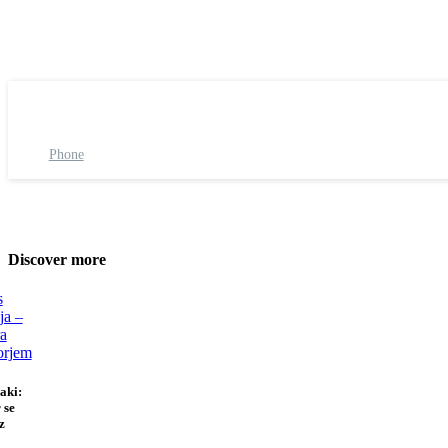
Phone
Discover more
jaki:
 se
z