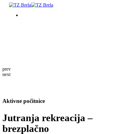
KAJ POČETI
NAMESTITEV
PROGRAM DOGAJANJ
prev
next
INFORMACIJE
Aktivne počitnice
SL
Jutranja rekreacija –
brezplačno