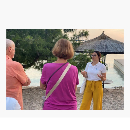
UBYTOVANIE
PROGRAM PODUJATÍ
INFO
SK
Trg Alojzija Stepinca 10, 21322 Brela
+385 21 618 455