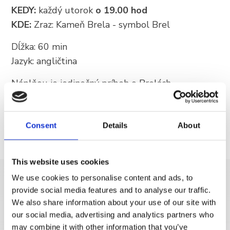
KEDY:
každý utorok
o 19.00 hod
KDE:
Zraz: Kameň Brela - symbol Brel
Dĺžka: 60 min
Jazyk: angličtina
Náplňou je jedinečný príbeh o Brelách.
Zaujímavý príbeh o histórii, kultúrnom dedičstve,
prírode a ľuďoch, ktorý po stáročia vytvárali krásy
našej obce!
Consent
Details
About
This website uses cookies
We use cookies to personalise content and ads, to
DISCOVER MORE
provide social media features and to analyse our traffic.
We also share information about your use of our site with
our social media, advertising and analytics partners who
may combine it with other information that you’ve