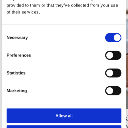
provided to them or that they’ve collected from your use
of their services.
Consent
Necessary
Selection
Preferences
Statistics
Marketing
Ranná rekreácia – bezplatná
Maliars
Allow all
dospelý