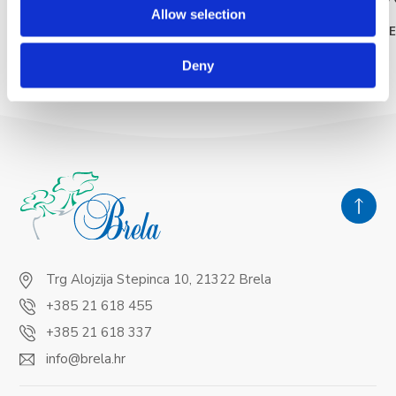
READ MORE
Allow selection
READ MOR
Deny
Trg Alojzija Stepinca 10, 21322 Brela
+385 21 618 455
+385 21 618 337
info@brela.hr