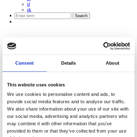
sl
sk
La natura
Bukovac (1290 m)
Consent
Details
About
43.38257142216425, 16.952170483229725
Bukovac
è una splendida valle boscosa situata nella parte nord-
This website uses cookies
occidentale del monte Biokovo. Incastonata tra l'imponente vetta
Šćirovac
a nord e il belvedere
Ovčja Pola
a sud, questa località offre
We use cookies to personalise content and ads, to
un perfetto mix di natura incontaminata e pace montana.
provide social media features and to analyse our traffic.
Perché visitare Bukovac?
We also share information about your use of our site with
A differenza del tipico carso arido del Biokovo, il sentiero verso
our social media, advertising and analytics partners who
Bukovac vi conduce attraverso una fitta vegetazione. Grazie alla
may combine it with other information that you’ve
piacevole ombra del bosco, la salita risulta gradevole anche durante i
mesi estivi.
provided to them or that they’ve collected from your use
Punto di partenza:
Gornja Brela