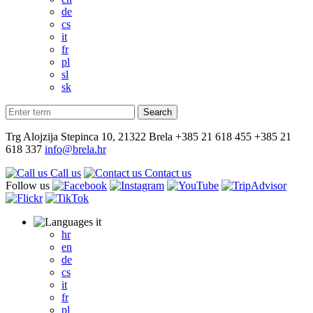
de
cs
it
fr
pl
sl
sk
Trg Alojzija Stepinca 10, 21322 Brela
+385 21 618 455
+385 21
618 337
info@brela.hr
Call us
Contact us
Follow us
it
hr
en
de
cs
it
fr
pl