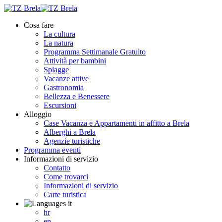
Cosa fare
La cultura
La natura
Programma Settimanale Gratuito
Attività per bambini
Spiagge
Vacanze attive
Gastronomia
Bellezza e Benessere
Escursioni
Alloggio
Case Vacanza e Appartamenti in affitto ​​a Brela
Alberghi a Brela
Agenzie turistiche
Programma eventi
Informazioni di servizio
Contatto
Come trovarci
Informazioni di servizio
Carte turistica
it
hr
en