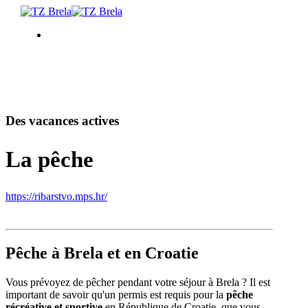
CHOSES À FAIRE
HÉBERGEMENT
Des vacances actives
La pêche
EVÉNEMENTS
INFORMATION
https://ribarstvo.mps.hr/
FR
Pêche à Brela et en Croatie
Vous prévoyez de pêcher pendant votre séjour à Brela ? Il est
important de savoir qu'un permis est requis pour la
pêche
récréative et sportive
en République de Croatie, que vous