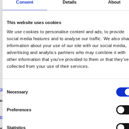
Consent
Details
About
Tél. : +385 21 613 550
This website uses cookies
We use cookies to personalise content and ads, to provide
social media features and to analyse our traffic. We also sha
information about your use of our site with our social media,
Web
advertising and analytics partners who may combine it with
other information that you’ve provided to them or that they’ve
collected from your use of their services.
Discover more
Consent
Necessary
Selection
atinale – gratuite
Preferences
Statistics
ayak : Vruja – Là où la montagne s'unit à la mer