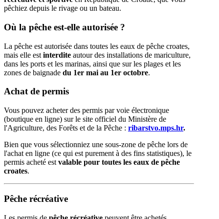
pêchiez depuis le rivage ou un bateau.
Où la pêche est-elle autorisée ?
Trg Alojzija Stepinca 10, 21322 Brela
La pêche est autorisée dans toutes les eaux de pêche croates,
mais elle est
interdite
autour des installations de mariculture,
+385 21 618 455
dans les ports et les marinas, ainsi que sur les plages et les
zones de baignade
du 1er mai au 1er octobre
.
+385 21 618 337
Achat de permis
info@brela.hr
Vous pouvez acheter des permis par voie électronique
(boutique en ligne) sur le site officiel du Ministère de
Call us
l'Agriculture, des Forêts et de la Pêche :
ribarstvo.mps.hr
.
Contact us
Bien que vous sélectionniez une sous-zone de pêche lors de
l'achat en ligne (ce qui est purement à des fins statistiques), le
permis acheté est
valable pour toutes les eaux de pêche
croates
.
FOLLOW US
Pêche récréative
Les permis de
pêche récréative
peuvent être achetés