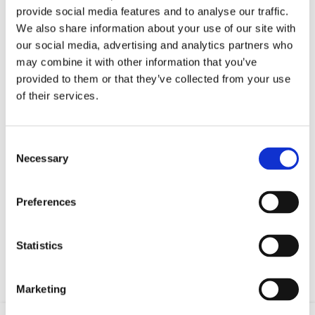
Andernfalls sind Sie verpflichtet, eine HSSRM-
provide social media features and to analyse our traffic.
Karte zu erwerben.
We also share information about your use of our site with
our social media, advertising and analytics partners who
Sportfischergenehmigungen werden über
may combine it with other information that you’ve
Mitgliedsverbände des HSSRM in ganz Kroatien
provided to them or that they’ve collected from your use
verkauft. Der nächstgelegene Ort, an dem Sie
of their services.
eine Genehmigung kaufen können, ist:
Consent
PŠRD "Arbun"
Necessary
Selection
Šetalište svetog Petra 2
21300 Makarska
Preferences
Tel.: +385 21 613 550
Statistics
Marketing