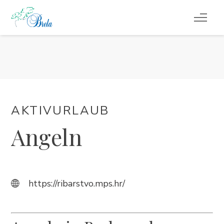
REISETIPPS
UNTERKUNFT
VERANSTALTUNGEN
AKTIVURLAUB
Angeln
INFO
DE
https://ribarstvo.mps.hr/