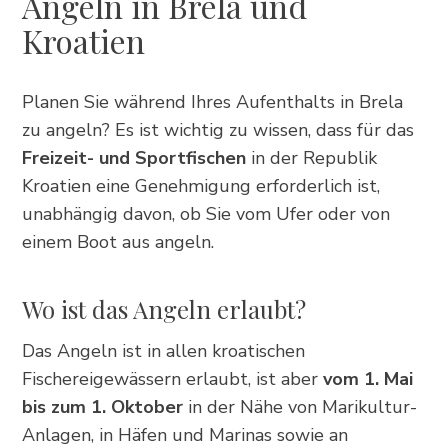
Angeln in Brela und
Kroatien
Trg Alojzija Stepinca 10, 21322 Brela
+385 21 618 455
Planen Sie während Ihres Aufenthalts in Brela
+385 21 618 337
zu angeln? Es ist wichtig zu wissen, dass für das
info@brela.hr
Freizeit- und Sportfischen
in der Republik
Kroatien eine Genehmigung erforderlich ist,
unabhängig davon, ob Sie vom Ufer oder von
Call us
einem Boot aus angeln.
Contact us
Wo ist das Angeln erlaubt?
Das Angeln ist in allen kroatischen
FOLLOW US
Fischereigewässern erlaubt, ist aber
vom 1. Mai
bis zum 1. Oktober
in der Nähe von Marikultur-
Anlagen, in Häfen und Marinas sowie an