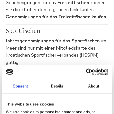
Genehmigungen für das
Freizeitfischen
können
Sie direkt über den folgenden Link kaufen:
Genehmigungen für das Freizeitfischen kaufen
.
Sportfischen
Jahresgenehmigungen für das Sportfischen
im
Meer sind nur mit einer Mitgliedskarte des
Kroatischen Sportfischerverbandes (HSSRM)
gültig.
Tages- und Mehrtagesgenehmigungen für das
Sportfischen
sind hauptsächlich für
Consent
Details
About
ausländische Staatsangehörige gedacht. Wenn
Sie eine Mitgliedskarte Ihres nationalen
Sportfischerverbandes besitzen, müssen Sie
This website uses cookies
keine HSSRM-Mitgliedskarte kaufen.
We use cookies to personalise content and ads, to