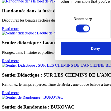
other information that you’ve
Randonnée dans la forêt de Pakline sur le mont Biok
Consent
Necessary
Selection
Découvrez les beautés cachées du Biokovo sur le sentier de Pakline –
Read more
Sentier didactique : Laoute de Napoléon
Deny
Plongez dans l'histoire et profitez d'une vue spectaculaire depuis une m
Read more
Sentier Didactique : SUR LES CHEMINS DE L'
Remontez le temps et percez l'âme de Brela : une douce balade à travers 
Read more
Sentier de Randonnée : BUKOVAC