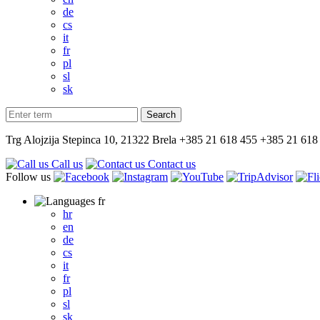
de
cs
it
fr
pl
sl
sk
Trg Alojzija Stepinca 10, 21322 Brela
+385 21 618 455
+385 21 618
Call us
Contact us
Follow us
fr
hr
en
de
cs
it
fr
pl
sl
sk