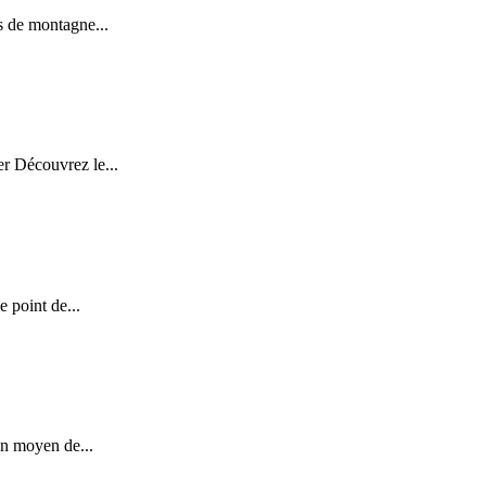
s de montagne...
er Découvrez le...
 point de...
un moyen de...