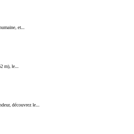
humaine, et...
2 m), le...
ur, découvrez le...