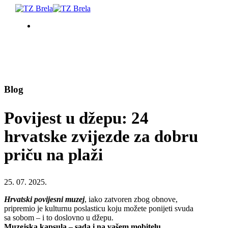
ŠTO RADITI
SMJEŠTAJ
Blog
Povijest u džepu: 24
DOGAĐANJA
hrvatske zvijezde za dobru
BLOG
priču na plaži
INFO
25. 07. 2025.
Hrvatski povijesni muzej
, iako zatvoren zbog obnove,
HR
pripremio je kulturnu poslasticu koju možete ponijeti svuda
sa sobom – i to doslovno u džepu.
Muzejska kapsula – sada i na vašem mobitelu