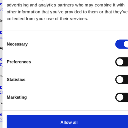
še
advertising and analytics partners who may combine it with
other information that you’ve provided to them or that they’ve
collected from your use of their services.
 koje (ne) smijete zaboraviti za dan na plaži u Brelima
še
Consent
Necessary
Selection
lapa Berulia: brend Makarske rivijere
še
Preferences
to u koje se gosti stalno vraćaju
Statistics
še
Marketing
aže za odmor iz snova i morske avanture
še
Allow all