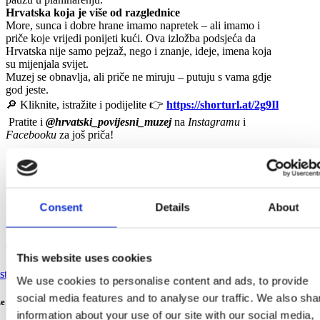
Hrvatska koja je više od razglednice
SLIJEDITE NAS
More, sunca i dobre hrane imamo napretek – ali imamo i
priče koje vrijedi ponijeti kući. Ova izložba podsjeća da
Hrvatska nije samo pejzaž, nego i znanje, ideje, imena koja
su mijenjala svijet.
Muzej se obnavlja, ali priče ne miruju – putuju s vama gdje
god jeste.
🔎 Kliknite, istražite i podijelite 👉
https://shorturl.at/2g9Il
Pratite i
@hrvatski_povijesni_muzej
na
Instagramu
i
Facebooku
za još priča!
Consent
Details
About
Otkrij više
This website uses cookies
We use cookies to personalise content and ads, to provide
social media features and to analyse our traffic. We also sha
ze za aktivno opuštanje (koje svatko može svladati)
information about your use of our site with our social media,