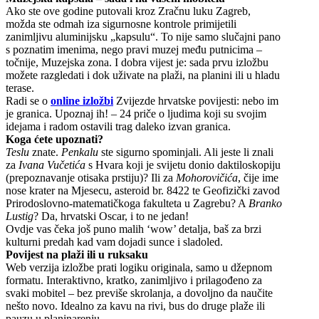
Ako ste ove godine putovali kroz Zračnu luku Zagreb,
možda ste odmah iza sigurnosne kontrole primijetili
zanimljivu aluminijsku „kapsulu“. To nije samo slučajni pano
s poznatim imenima, nego pravi muzej među putnicima –
točnije, Muzejska zona. I dobra vijest je: sada prvu izložbu
možete razgledati i dok uživate na plaži, na planini ili u hladu
terase.
BRELA
Radi se o
online izložbi
Zvijezde hrvatske povijesti: nebo im
je granica. Upoznaj ih! – 24 priče o ljudima koji su svojim
Trg Alojzija Stepinca 10, 21322 Brela
idejama i radom ostavili trag daleko izvan granica.
Koga ćete upoznati?
+385 21 618 455
Teslu
znate.
Penkalu
ste sigurno spominjali. Ali jeste li znali
+385 21 618 337
za
Ivana Vučetića
s Hvara koji je svijetu donio daktiloskopiju
(prepoznavanje otisaka prstiju)? Ili za
Mohorovičića
, čije ime
info@brela.hr
nose krater na Mjesecu, asteroid br. 8422 te Geofizički zavod
Prirodoslovno-matematičkoga fakulteta u Zagrebu? A
Branko
Lustig
? Da, hrvatski Oscar, i to ne jedan!
Ovdje vas čeka još puno malih ‘wow’ detalja, baš za brzi
Nazovite nas
kulturni predah kad vam dojadi sunce i sladoled.
Povijest na plaži ili u ruksaku
Kontaktirajte nas
Web verzija izložbe prati logiku originala, samo u džepnom
Za iznajmljivače
formatu. Interaktivno, kratko, zanimljivo i prilagođeno za
svaki mobitel – bez previše skrolanja, a dovoljno da naučite
nešto novo. Idealno za kavu na rivi, bus do druge plaže ili
pauzu u planinarenju.