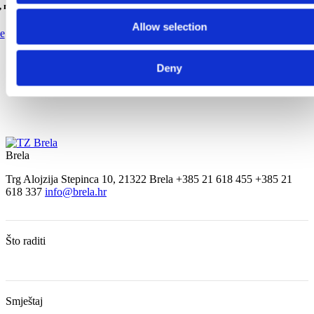
 miris borova i lepeza aktivnosti za odličan odmor
Allow selection
še
Deny
Brela
Trg Alojzija Stepinca 10, 21322 Brela
+385 21 618 455
+385 21
618 337
info@brela.hr
Što raditi
Smještaj