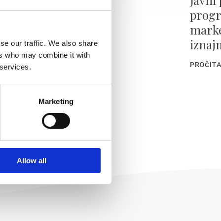
iranja
progr
osti
marke
iznaj
se our traffic. We also share
ers who may combine it with
PROČITA
 services.
Marketing
Allow all