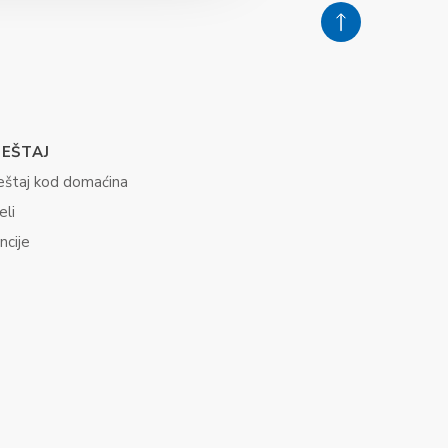
JEŠTAJ
eštaj kod domaćina
eli
ncije