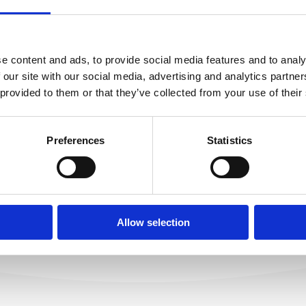
programa sufinanc
 POZIV za potpore
marketinških aktivn
tičkim
iznajmljivača 2025.
estacijama na
e content and ads, to provide social media features and to analy
 our site with our social media, advertising and analytics partn
čju općine Brela u
PROČITAJ VIŠE
 provided to them or that they’ve collected from your use of their
 godini
J VIŠE
Preferences
Statistics
Allow selection