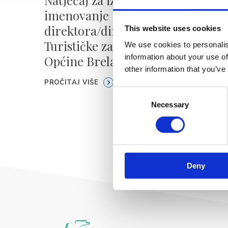
imenovanje
JAVNI
direktora/direktorice
turis
This website uses cookies
Turističke zajednice
manif
We use cookies to personalis
information about your use of
Općine Brela
podru
other information that you’ve
2026.
PROČITAJ VIŠE
Consent
PROČITA
Necessary
Selection
Deny