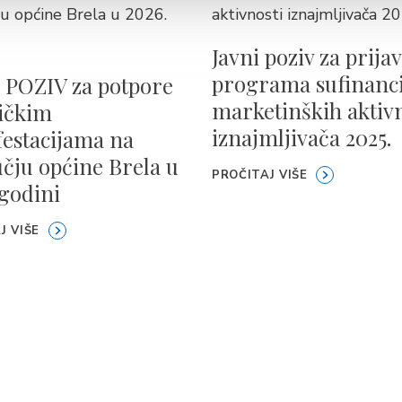
Javni poziv za prija
programa sufinanc
 POZIV za potpore
marketinških aktivn
tičkim
iznajmljivača 2025.
estacijama na
čju općine Brela u
PROČITAJ VIŠE
 godini
J VIŠE