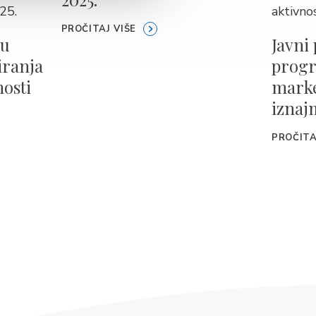
PROČITAJ VIŠE
vu
Javni 
iranja
progr
osti
marke
iznaj
PROČITA