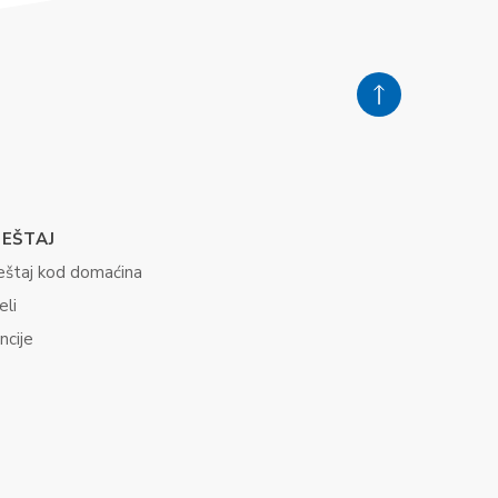
JEŠTAJ
eštaj kod domaćina
eli
ncije