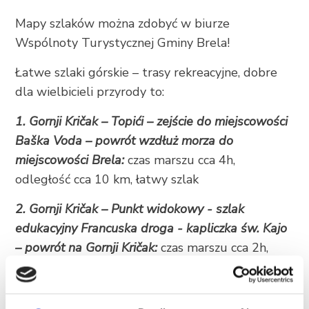
+385 21 618 337
Mapy szlaków można zdobyć w biurze
info@brela.hr
Wspólnoty Turystycznej Gminy Brela!
Łatwe szlaki górskie – trasy rekreacyjne, dobre
Call us
dla wielbicieli przyrody to:
Contact us
1. Gornji Kričak – Topići – zejście do miejscowości
Baška Voda – powrót wzdłuż morza do
miejscowości Brela:
czas marszu cca 4h,
odległość cca 10 km, łatwy szlak
FOLLOW US
2. Gornji Kričak –
Punkt widokowy -
szlak
edukacyjny Francuska droga -
kapliczka św. Kajo
– powrót na Gornji Kričak:
czas marszu cca 2h,
odległość cca 4 km, łatwy szlak
3. Gornji Kričak – kapliczka św. Kajo – skały