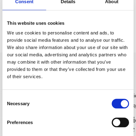
Consent
Details
About
Nevistina stina – kościółek św. Nikola – powrót
Gornji Kričak:
czas marszu cca 4h, odległość cca 6
km, łatwy szlak
This website uses cookies
We use cookies to personalise content and ads, to
provide social media features and to analyse our traffic.
We also share information about your use of our site with
our social media, advertising and analytics partners who
may combine it with other information that you’ve
provided to them or that they’ve collected from your use
DISCOVER MORE
of their services.
Consent
Necessary
Selection
Rekreacja poranna –
darmowo
🚣 Wyci
Preferences
– Gdzie 
READ MORE