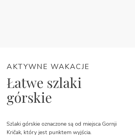
KWATERY
KALENDARZ WYDARZEŃ
INFORMACJE
AKTYWNE WAKACJE
PL
Łatwe szlaki
górskie
Trg Alojzija Stepinca 10, 21322 Brela
Szlaki górskie oznaczone są od miejsca Gornji
+385 21 618 455
Kričak, który jest punktem wyjścia.