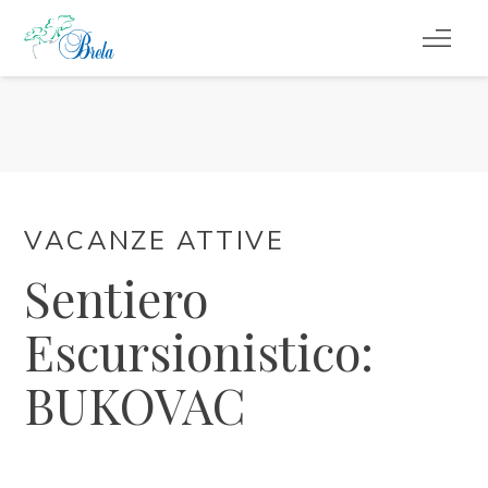
COSA FARE
ALLOGGIO
PROGRAMMA EVENTI
VACANZE ATTIVE
Sentiero
INFORMAZIONI DI SERVIZIO
Escursionistico:
IT
BUKOVAC