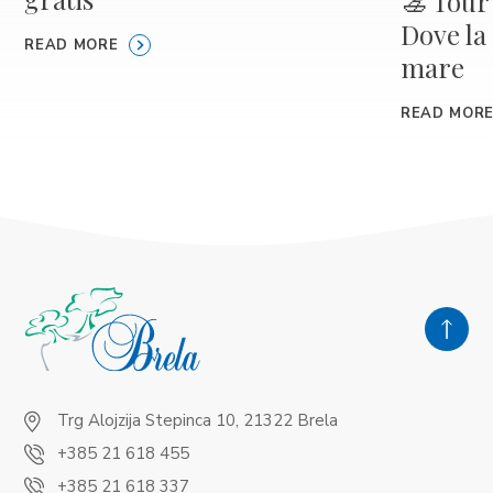
🚣 Tour
Dove la
READ MORE
mare
READ MOR
Trg Alojzija Stepinca 10, 21322 Brela
+385 21 618 455
+385 21 618 337