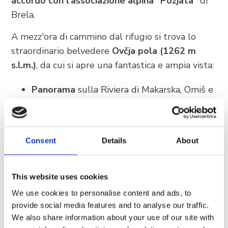
accordo con l'associazione alpina "Pozjata"
di
Brela.
A mezz'ora di cammino dal rifugio si trova lo
straordinario belvedere
Ovčja pola (1262 m
s.l.m.)
, da cui si apre una fantastica e ampia vista:
Panorama
sulla Riviera di Makarska, Omiš e
le isole.
Massiccio del Biokovo:
Vista ininterrotta
sul massiccio centrale del Biokovo.
Consent
Details
About
🎒
Cosa vi aspetta sul sentiero:
This website uses cookies
La vostra avventura escursionistica inizia con la
We use cookies to personalise content and ads, to
salita attraverso le fasce forestali inferiori, dove
provide social media features and to analyse our traffic.
si incontra rapidamente il tipico carso del
We also share information about your use of our site with
Biokovo. Il sentiero
Bukovac
è noto per la sua