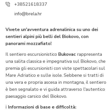
+38521618337
info@brela.hr
Trg Alojzija Stepinca 10, 21322 Brela
+385 21 618 455
Vivete un'avventura adrenalinica su uno dei
+385 21 618 337
sentieri alpini più belli del Biokovo, con
info@brela.hr
panorami mozzafiato!
Il sentiero escursionistico
Bukovac
rappresenta
Call us
una salita classica e impegnativa sul Biokovo, che
premia gli escursionisti con viste spettacolari sul
Contact us
Mare Adriatico e sulle isole. Sebbene si tratti di
una vera e propria ascesa in montagna, il sentiero
è ben segnalato e vi guida attraverso l'autentico
FOLLOW US
paesaggio carsico del Biokovo.
ℹ️
Informazioni di base e difficoltà: