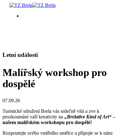
CO DĚLAT
UBYTOVÁNÍ
Letní události
Malířský workshop pro
LETNÍ UDÁLOSTI
dospělé
SERVISNÍ INFORMACE
07.09.26
CS
Turistické sdružení Brela vás srdečně vítá a zve k
prozkoumání vaší kreativity na
„Brelative Kind of Art“
–
našem malířském workshopu pro dospělé!
Rozpoutejte svého vnitřního umělce a připojte se k nám: