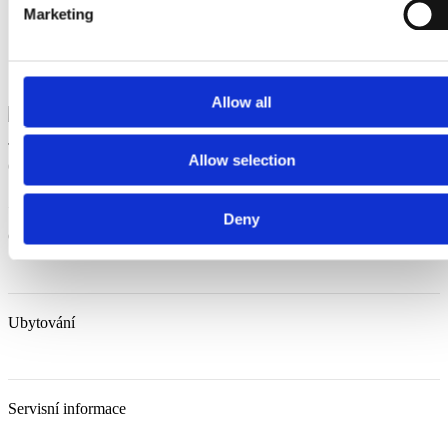
Marketing
Allow all
Trg Alojzija Stepinca 10, 21322 Brela
+385 21 618 455
+385 21
Allow selection
618 337
info@brela.hr
Deny
Co dělat
Ubytování
Servisní informace