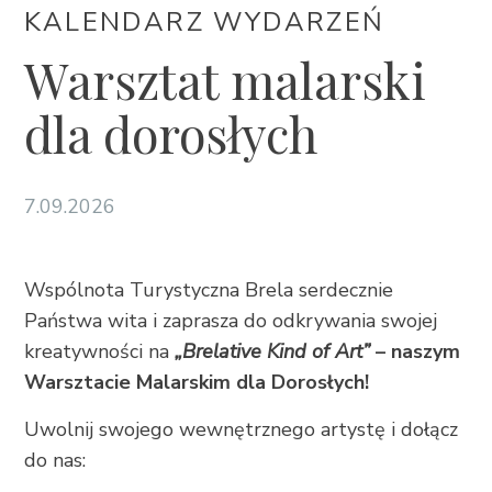
KALENDARZ WYDARZEŃ
+385 21 618 337
info@brela.hr
Warsztat malarski
dla dorosłych
Call us
Contact us
7.09.2026
FOLLOW US
Wspólnota Turystyczna Brela serdecznie
Państwa wita i zaprasza do odkrywania swojej
kreatywności na
„Brelative Kind of Art”
– naszym
Warsztacie Malarskim dla Dorosłych!
Uwolnij swojego wewnętrznego artystę i dołącz
do nas: