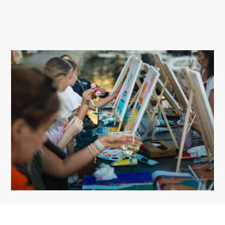
KWATERY
KALENDARZ WYDARZEŃ
INFORMACJE
PL
Trg Alojzija Stepinca 10, 21322 Brela
+385 21 618 455