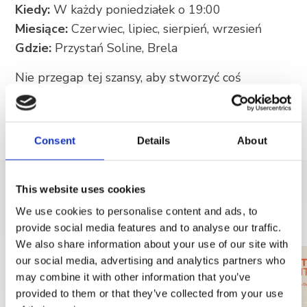
Kiedy:
W każdy poniedziałek o 19:00
Miesiące:
Czerwiec, lipiec, sierpień, wrzesień
Gdzie:
Przystań Soline, Brela
Nie przegap tej szansy, aby stworzyć coś
wyjątkowego i zabrać ze sobą niepowtarzalną
pamiątkę z Breli!
Consent
Details
About
This website uses cookies
DISCOVER MORE
We use cookies to personalise content and ads, to
provide social media features and to analyse our traffic.
We also share information about your use of our site with
our social media, advertising and analytics partners who
may combine it with other information that you’ve
provided to them or that they’ve collected from your use