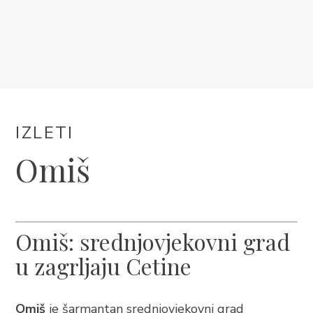
SMJEŠTAJ
DOGAĐANJA
BLOG
IZLETI
INFO
Omiš
HR
Omiš: srednjovjekovni grad
u zagrljaju Cetine
Omiš
je šarmantan srednjovjekovni grad