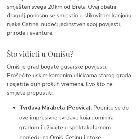
BRELA
smješten svega 20km od Brela. Ovaj obalni
Trg Alojzija Stepinca 10, 21322 Brela
dragulj ponosno se smjestio u slikovitom kanjonu
rijeke Cetine, nudeći jedinstven spoj povijesti,
+385 21 618 455
prirode i avanture.
+385 21 618 337
info@brela.hr
Što vidjeti u Omišu?
Nazovite nas
Omiš je grad bogate gusarske povijesti.
Prošećite uskim kamenim uličicama starog grada
Kontaktirajte nas
i osjetite duh prošlih vremena. Evo što ne
smijete propustiti:
Za iznajmljivače
Tvrđava Mirabela (Peovica):
Popnite se do
ove impresivne tvrđave koja dominira
SLIJEDITE NAS
gradom i uživajte u spektakularnom
pogledu na Omiš, Cetinu i otoke.