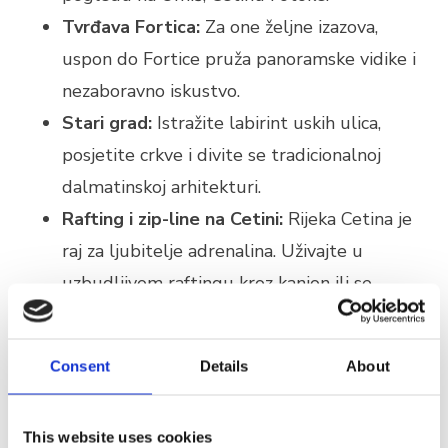
Tvrđava Fortica:
Za one željne izazova,
uspon do Fortice pruža panoramske vidike i
nezaboravno iskustvo.
Stari grad:
Istražite labirint uskih ulica,
posjetite crkve i divite se tradicionalnoj
dalmatinskoj arhitekturi.
Rafting i zip-line na Cetini:
Rijeka Cetina je
raj za ljubitelje adrenalina. Uživajte u
uzbudljivom raftingu kroz kanjon ili se
okušajte u zip-line avanturi iznad rijeke za
nezaboravno iskustvo.
Consent
Details
About
Izlet brodom po Cetini:
Za opušteniji
doživljaj, krenite na izlet brodom uzvodno
This website uses cookies
rijekom Cetinom i uživajte u netaknutoj