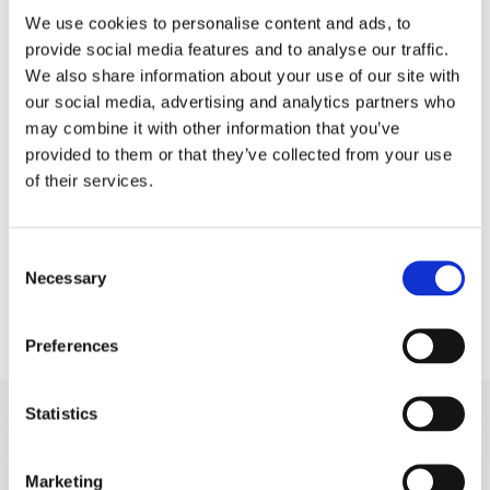
We use cookies to personalise content and ads, to
prirodi i miru kanjona.
provide social media features and to analyse our traffic.
Radmanove mlinice:
Samo 5 kilometara uz
We also share information about your use of our site with
kanjon Cetine nalaze se
Radmanove mlinice
,
our social media, advertising and analytics partners who
may combine it with other information that you’ve
idilično izletište poznato po tradicionalnom
provided to them or that they’ve collected from your use
kruhu ispod peke i svježim pastrvama.
of their services.
Idealno mjesto za predah i uživanje u
lokalnim specijalitetima.
Consent
Plaže:
pješčane plaže.
Necessary
Selection
Preferences
Statistics
OTKRIJ VIŠE
Marketing