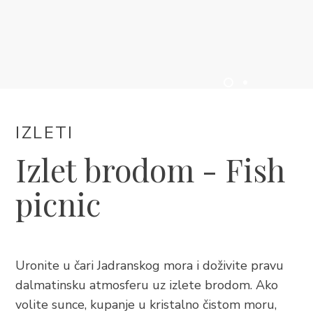
SMJEŠTAJ
DOGAĐANJA
BLOG
IZLETI
INFO
Izlet brodom - Fish
picnic
HR
Uronite u čari Jadranskog mora i doživite pravu
dalmatinsku atmosferu uz izlete brodom. Ako
volite sunce, kupanje u kristalno čistom moru,