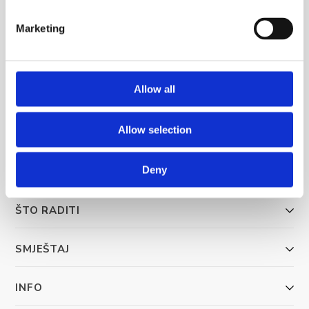
Marketing
BRELA
Allow all
Trg Alojzija Stepinca 10, 21322 Brela
+385 21 618 455
Allow selection
+385 21 618 337
info@brela.hr
Deny
ŠTO RADITI
SMJEŠTAJ
INFO