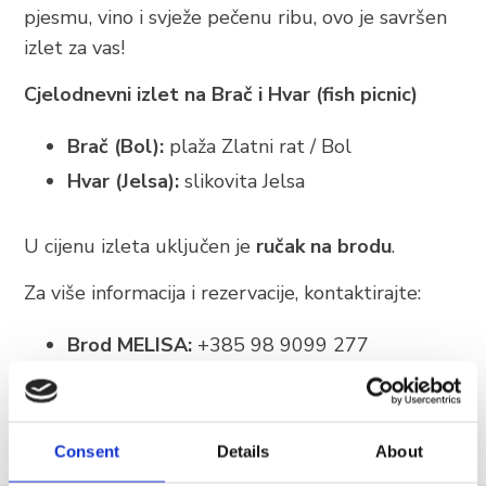
BRELA
pjesmu, vino i svježe pečenu ribu, ovo je savršen
izlet za vas!
Trg Alojzija Stepinca 10, 21322 Brela
+385 21 618 455
Cjelodnevni izlet na Brač i Hvar (fish picnic)
+385 21 618 337
Brač (Bol):
plaža Zlatni rat / Bol
info@brela.hr
Hvar (Jelsa):
slikovita Jelsa
Nazovite nas
U cijenu izleta uključen je
ručak na brodu
.
Kontaktirajte nas
Za više informacija i rezervacije, kontaktirajte:
Za iznajmljivače
Brod MELISA:
+385 98 9099 277
Brod MURTER:
+385 91 750 8545
SLIJEDITE NAS
Consent
Details
About