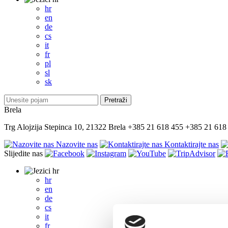
hr
en
de
cs
it
fr
pl
sl
sk
Brela
Trg Alojzija Stepinca 10, 21322 Brela
+385 21 618 455
+385 21 618
Nazovite nas
Kontaktirajte nas
Slijedite nas
hr
hr
en
de
cs
it
fr