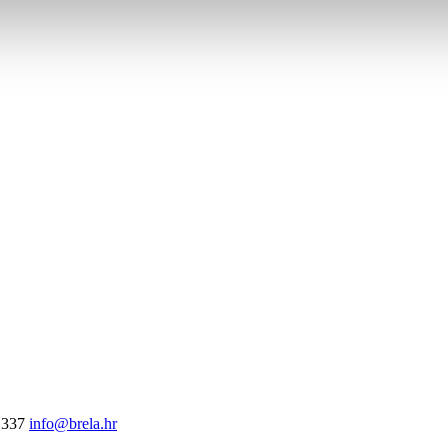
 337
info@brela.hr