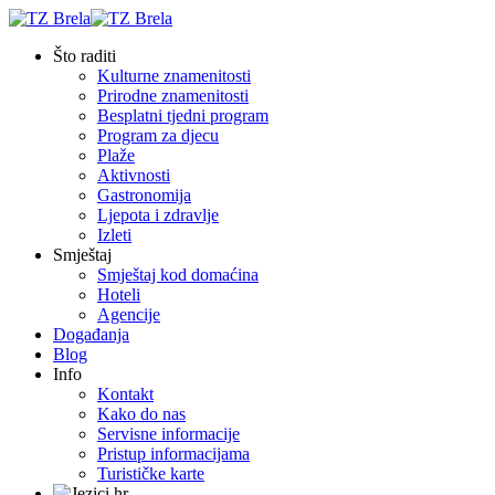
Što raditi
Kulturne znamenitosti
Prirodne znamenitosti
Besplatni tjedni program
Program za djecu
Plaže
Aktivnosti
Gastronomija
Ljepota i zdravlje
Izleti
Smještaj
Smještaj kod domaćina
Hoteli
Agencije
Događanja
Blog
Info
Kontakt
Kako do nas
Servisne informacije
Pristup informacijama
Turističke karte
hr