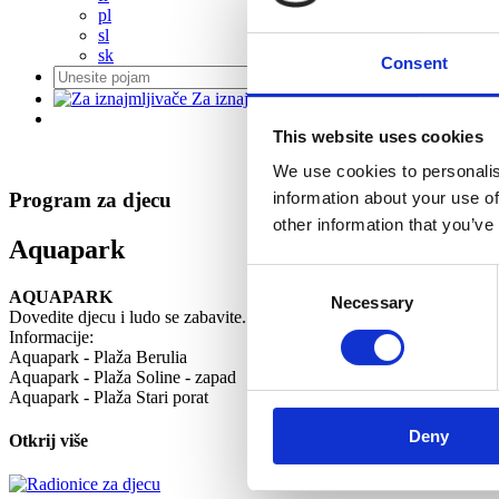
pl
sl
sk
Consent
Za iznajmljivače
This website uses cookies
We use cookies to personalis
Program za djecu
information about your use of
other information that you’ve
Aquapark
Consent
AQUAPARK
Necessary
Selection
Dovedite djecu i ludo se zabavite. Nudi veliki izbor elemenata za zaba
Informacije:
Aquapark - Plaža Berulia
Aquapark - Plaža Soline - zapad
Aquapark - Plaža Stari porat
Deny
Otkrij više