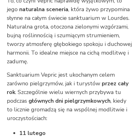
To, co czyni Vepric naprawdę wyjątkowym, to
jego
naturalna sceneria
, która żywo przypomina
słynne na całym świecie sanktuarium w Lourdes.
Naturalna grota, otoczona zielonymi wzgórzami,
bujną roślinnością i szumiącym strumieniem,
tworzy atmosferę głębokiego spokoju i duchowej
harmonii. To idealne miejsce na cichą modlitwę i
zadumę.
Sanktuarium Vepric jest ukochanym celem
zarówno pielgrzymów, jak i turystów
przez cały
rok
. Szczególnie wielu wiernych przybywa tu
podczas
głównych dni pielgrzymkowych
, kiedy
to licznie gromadzą się na wspólnej modlitwie i
uroczystościach:
11 lutego