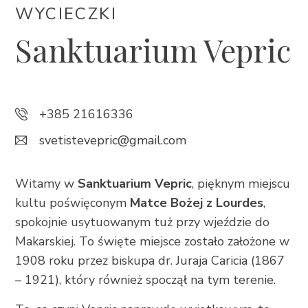
WYCIECZKI
+385 21 618 337
info@brela.hr
Sanktuarium Vepric
Call us
+385 21616336
Contact us
svetistevepric@gmail.com
FOLLOW US
Witamy w
Sanktuarium Vepric
, pięknym miejscu
kultu poświęconym
Matce Bożej z Lourdes
,
spokojnie usytuowanym tuż przy wjeździe do
Makarskiej. To święte miejsce zostało założone w
1908 roku przez biskupa dr. Juraja Caricia (1867
– 1921), który również spoczął na tym terenie.