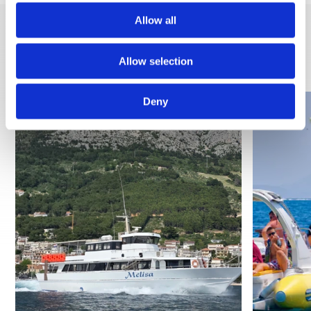
Allow all
DISCOVER MORE
Allow selection
Deny