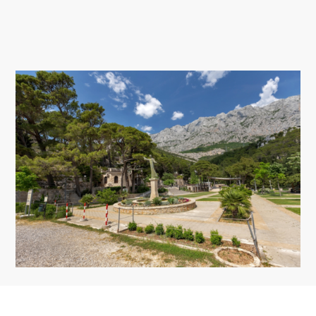
KWATERY
KALENDARZ WYDARZEŃ
INFORMACJE
PL
Trg Alojzija Stepinca 10, 21322 Brela
+385 21 618 455