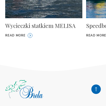
Wycieczki statkiem MELISA
Speedbo
READ MORE
READ MOR