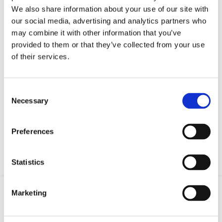
We also share information about your use of our site with
our social media, advertising and analytics partners who
may combine it with other information that you’ve
provided to them or that they’ve collected from your use
of their services.
Consent
Entered data will be sent to third party described on this page via e-
Necessary
Selection
mail.
Preferences
Statistics
Marketing
Email
Phone