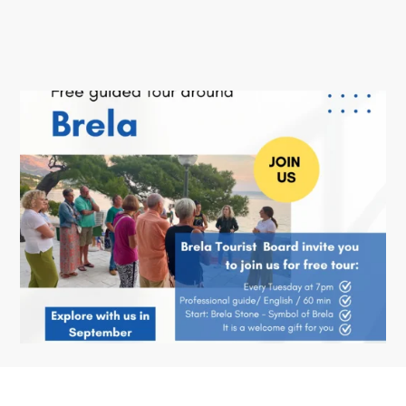
HÉBERGEMENT
EVÉNEMENTS
INFORMATION
FR
Trg Alojzija Stepinca 10, 21322 Brela
+385 21 618 455