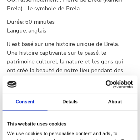
Brela) - le symbole de Brela
Durée: 60 minutes
Langue: anglais
Il est basé sur une histoire unique de Brela.
Une histoire captivante sur le passé, le
patrimoine culturel, la nature et les gens qui
ont créé la beauté de notre lieu pendant des
siècles!
Il est basé sur une histoire unique de Brela.
Une histoire captivante sur le passé, le
Consent
Details
About
patrimoine culturel, la nature et les gens qui
ont créé la beauté de notre lieu pendant des
This website uses cookies
siècles!
We use cookies to personalise content and ads, to