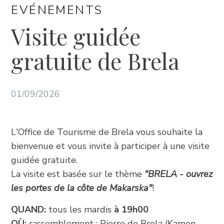
EVÉNEMENTS
+385 21 618 337
info@brela.hr
Visite guidée
gratuite de Brela
Call us
Contact us
01/09/2026
FOLLOW US
L'Office de Tourisme de Brela vous souhaite la
bienvenue et vous invite à participer à une visite
guidée gratuite.
La visite est basée sur le thème
"BRELA - ouvrez
les portes de la côte de Makarska"
!
QUAND:
tous les mardis
à 19h00
OÙ:
rassemblement : Pierre de Brela (Kamen