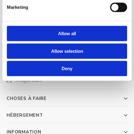
Marketing
Allow all
Allow selection
Trg Alojzija Stepinca 10, 21322 Brela
+385 21 618 455
Deny
+385 21 618 337
info@brela.hr
CHOSES À FAIRE
HÉBERGEMENT
INFORMATION