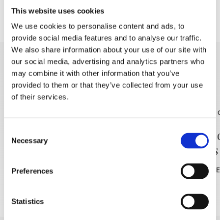
21h00 – Concert : JASNA ZLOKIĆ
This website uses cookies
We use cookies to personalise content and ads, to
provide social media features and to analyse our traffic.
We also share information about your use of our site with
our social media, advertising and analytics partners who
DISCOVER MORE
may combine it with other information that you’ve
provided to them or that they’ve collected from your use
of their services.
Consent
Récréation matinale –
Atelier
Necessary
Selection
gratuite
Adultes
READ MORE
READ MOR
Preferences
Statistics