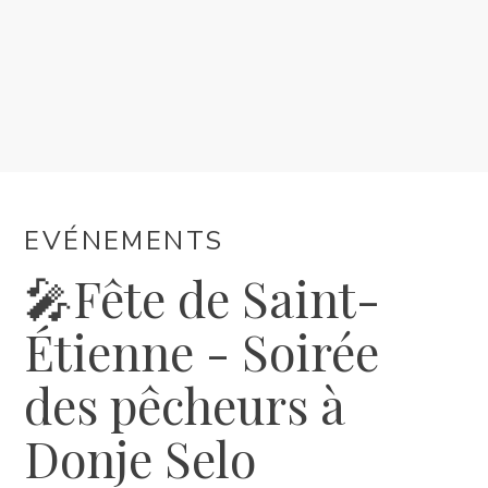
HÉBERGEMENT
EVÉNEMENTS
INFORMATION
EVÉNEMENTS
FR
🎤Fête de Saint-
Étienne - Soirée
des pêcheurs à
Donje Selo
Trg Alojzija Stepinca 10, 21322 Brela
+385 21 618 455