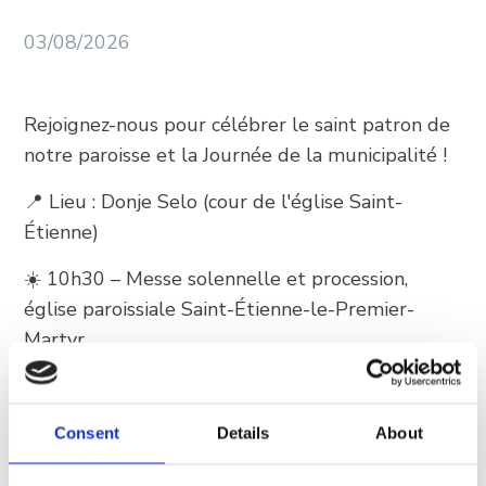
+385 21 618 337
03/08/2026
info@brela.hr
Rejoignez-nous pour célébrer le saint patron de
Call us
notre paroisse et la Journée de la municipalité !
Contact us
📍 Lieu : Donje Selo (cour de l'église Saint-
Étienne)
☀️ 10h30 – Messe solennelle et procession,
FOLLOW US
église paroissiale Saint-Étienne-le-Premier-
Martyr
🌙 Programme du soir
20h00 – Traditionnelle soirée des pêcheurs
Consent
Details
About
(Ribarska večer)