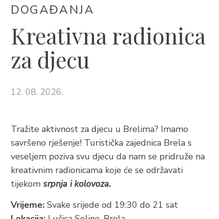
BRELA
DOGAĐANJA
Trg Alojzija Stepinca 10, 21322 Brela
Kreativna radionica
+385 21 618 455
za djecu
+385 21 618 337
info@brela.hr
12. 08. 2026.
Nazovite nas
Kontaktirajte nas
Tražite aktivnost za djecu u Brelima? Imamo
savršeno rješenje! Turistička zajednica Brela s
Za iznajmljivače
veseljem poziva svu djecu da nam se pridruže na
kreativnim radionicama koje će se održavati
tijekom
srpnja i kolovoza.
SLIJEDITE NAS
Vrijeme:
Svake srijede od 19:30 do 21 sat
Lokacija:
Lučica Soline, Brela