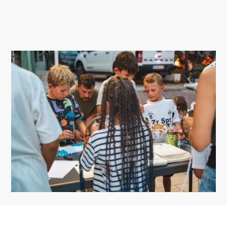
SMJEŠTAJ
DOGAĐANJA
BLOG
INFO
HR