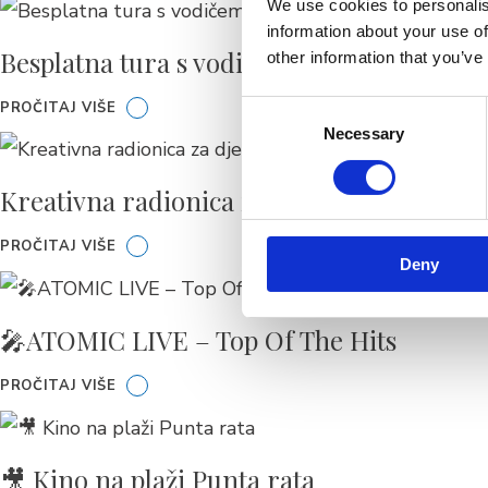
We use cookies to personalis
information about your use of
Besplatna tura s vodičem po Brelima
other information that you’ve
PROČITAJ VIŠE
Consent
Necessary
Selection
Kreativna radionica za djecu
PROČITAJ VIŠE
Deny
🎤ATOMIC LIVE – Top Of The Hits
PROČITAJ VIŠE
🎥 Kino na plaži Punta rata