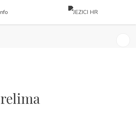
Info
HR
Brelima