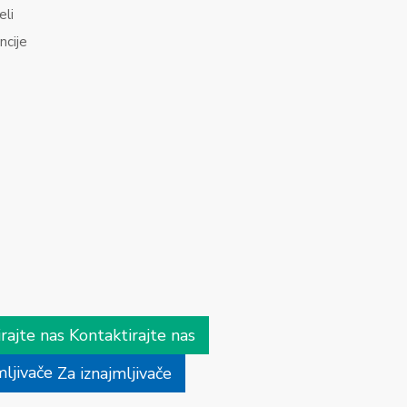
eli
ncije
Kontaktirajte nas
Za iznajmljivače