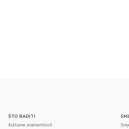
ŠTO RADITI
SM
Kulturne znamenitosti
Smj