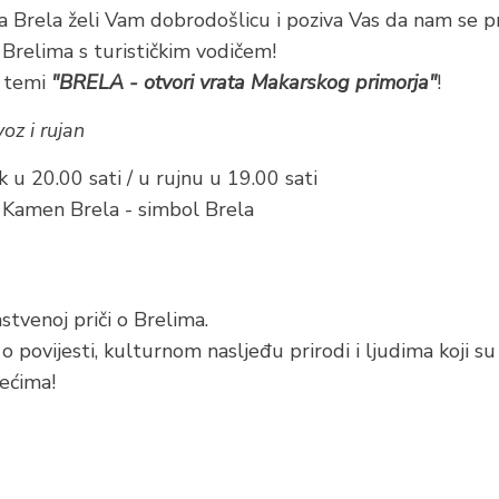
ca Brela želi Vam dobrodošlicu i poziva Vas da nam se p
 Brelima s turističkim vodičem!
a temi
"BRELA - otvori vrata Makarskog primorja"
!
voz i rujan
 u 20.00 sati / u rujnu u 19.00 sati
 Kamen Brela - simbol Brela
stvenoj priči o Brelima.
o povijesti, kulturnom nasljeđu prirodi i ljudima koji su
ećima!