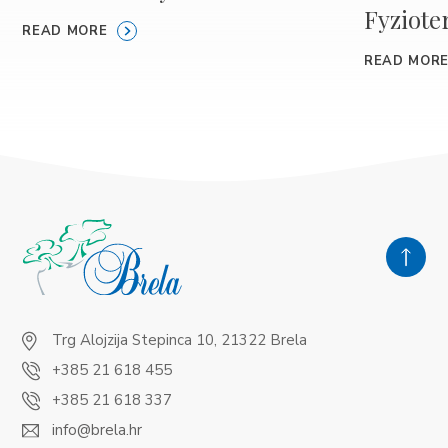
Fyziote
READ MORE
READ MOR
Trg Alojzija Stepinca 10, 21322 Brela
+385 21 618 455
+385 21 618 337
info@brela.hr