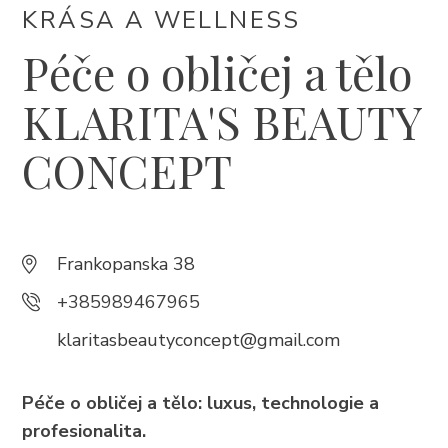
KRÁSA A WELLNESS
Péče o obličej a tělo
Trg Alojzija Stepinca 10, 21322 Brela
+385 21 618 455
KLARITA'S BEAUTY
+385 21 618 337
CONCEPT
info@brela.hr
Call us
Frankopanska 38
Contact us
+385989467965
klaritasbeautyconcept@gmail.com
FOLLOW US
Péče o obličej a tělo: luxus, technologie a
profesionalita.