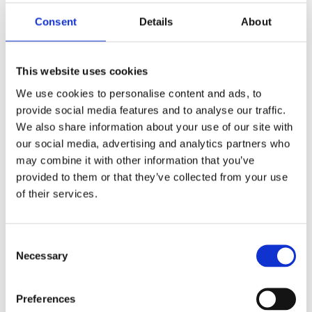
relaxačních technik:
Consent
Details
About
Manuální lymfatická drenáž
Léčebná, relaxační a anticelulitidní
This website uses cookies
masáž
We use cookies to personalise content and ads, to
Hloubková relaxační masáž horkými
provide social media features and to analyse our traffic.
vulkanickými kameny
We also share information about your use of our site with
our social media, advertising and analytics partners who
Svěřte se do odborné péče, která přináší
may combine it with other information that you’ve
viditelné a dlouhodobé výsledky.
provided to them or that they’ve collected from your use
of their services.
Find out
more
Consent
Necessary
Selection
Preferences