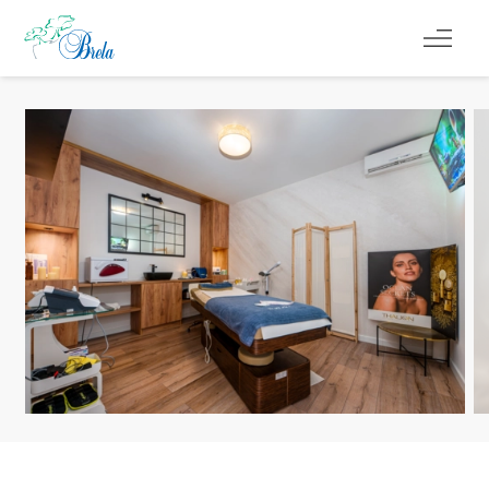
CO DĚLAT
UBYTOVÁNÍ
LETNÍ UDÁLOSTI
SERVISNÍ INFORMACE
CS