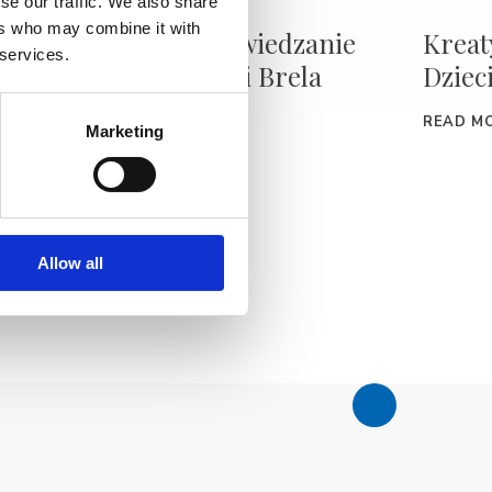
se our traffic. We also share
ers who may combine it with
la
Bezpłatnie zwiedzanie
Kreat
 services.
miejscowości Brela
Dziec
READ MORE
READ M
Marketing
Allow all