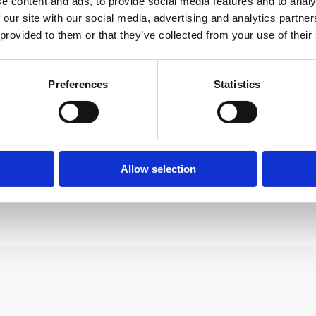
no na wolnym
e content and ads, to provide social media features and to analy
 our site with our social media, advertising and analytics partn
trzu
Warsztat malarski d
 provided to them or that they’ve collected from your use of their
dorosłych
ORE
READ MORE
Preferences
Statistics
Allow selection