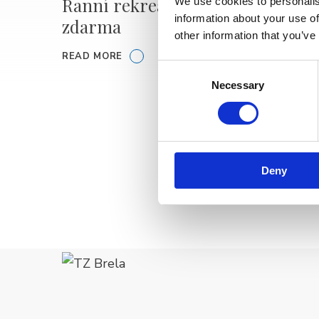
Ranní rekreace -
🎥 Ki
We use cookies to personalis
information about your use of
zdarma
powie
other information that you’ve
READ MORE
READ M
Consent
Necessary
Selection
Deny