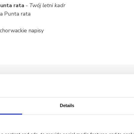
Punta rata
-
Twój letni kadr
ża Punta rata
0
, chorwackie napisy
Details