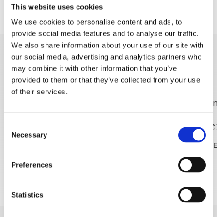
secoli!
This website uses cookies
We use cookies to personalise content and ads, to
provide social media features and to analyse our traffic.
We also share information about your use of our site with
our social media, advertising and analytics partners who
DISCOVER MORE
may combine it with other information that you’ve
provided to them or that they’ve collected from your use
of their services.
Ricreazione mattutina -
🎥 Cine
Consent
Necessary
gratis
Selection
READ MOR
READ MORE
Preferences
Statistics