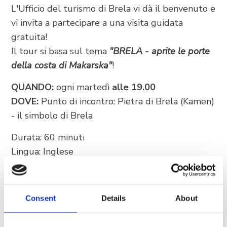
L'Ufficio del turismo di Brela vi dà il benvenuto e
vi invita a partecipare a una visita guidata
Trg Alojzija Stepinca 10, 21322 Brela
gratuita!
+385 21 618 455
Il tour si basa sul tema
"BRELA - aprite le porte
+385 21 618 337
della costa di Makarska"
!
info@brela.hr
QUANDO:
ogni martedì
alle 19.00
DOVE:
Punto di incontro: Pietra di Brela (Kamen)
Call us
- il simbolo di Brela
Durata: 60 minuti
Contact us
Lingua: Inglese
Si basa su una storia unica di Brela.
FOLLOW US
Una storia avvincente sul passato, sul patrimonio
Consent
Details
About
culturale, sulla natura e sulle persone che hanno
creato la bellezza del nostro luogo nel corso dei