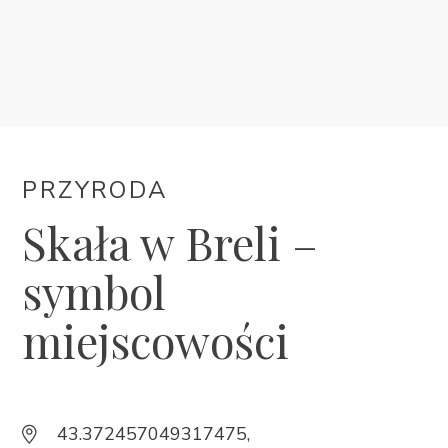
KWATERY
KALENDARZ WYDARZEŃ
INFORMACJE
PRZYRODA
PL
Skała w Breli –
symbol
miejscowości
Trg Alojzija Stepinca 10, 21322 Brela
43.372457049317475,
+385 21 618 455