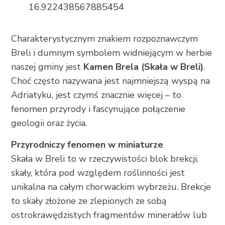
16.922438567885454
+385 21 618 337
info@brela.hr
Charakterystycznym znakiem rozpoznawczym
Breli i dumnym symbolem widniejącym w herbie
Call us
naszej gminy jest
Kamen Brela (Skała w Breli)
.
Choć często nazywana jest najmniejszą wyspą na
Contact us
Adriatyku, jest czymś znacznie więcej – to
fenomen przyrody i fascynujące połączenie
geologii oraz życia.
FOLLOW US
Przyrodniczy fenomen w miniaturze
Skała w Breli to w rzeczywistości blok brekcji,
skały, która pod względem roślinności jest
unikalna na całym chorwackim wybrzeżu. Brekcje
to skały złożone ze zlepionych ze sobą
ostrokrawędzistych fragmentów minerałów lub