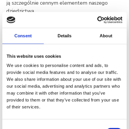
ją szczególnie cennym elementem naszego
dziedzictwa.
Szczeliny skalne z minimalną ilością podłoża
zapewniają miejsce do życia tym długowiecznym
Consent
Details
About
roślinom. Sosny są prawdziwymi pionierami flory
śródziemnomorskiej – zasiedlają siedliska,
których inne rośliny nie byłyby w stanie zasiedlić,
This website uses cookies
a nasza Skała jest tego najbardziej malowniczą
We use cookies to personalise content and ads, to
ilustracją.
provide social media features and to analyse our traffic.
We also share information about your use of our site with
⚠️ Ważna uwaga dla odwiedzających: Chrońmy
our social media, advertising and analytics partners who
nasz symbol!
may combine it with other information that you’ve
Skała w Breli jest naszym najcenniejszym
provided to them or that they’ve collected from your use
of their services.
symbolem i chcemy zachować ją w oryginalnym
blasku dla przyszłych pokoleń. Ze względu na
delikatność terenu oraz ochronę specyficznej
Consent