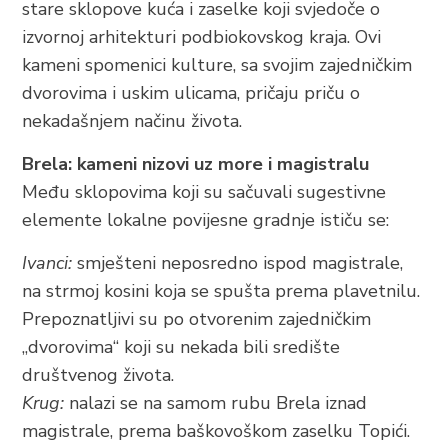
stare sklopove kuća i zaselke koji svjedoče o
BRELA
izvornoj arhitekturi podbiokovskog kraja. Ovi
Trg Alojzija Stepinca 10, 21322 Brela
kameni spomenici kulture, sa svojim zajedničkim
+385 21 618 455
dvorovima i uskim ulicama, pričaju priču o
+385 21 618 337
nekadašnjem načinu života.
info@brela.hr
Brela: kameni nizovi uz more i magistralu
Među sklopovima koji su sačuvali sugestivne
Nazovite nas
elemente lokalne povijesne gradnje ističu se:
Kontaktirajte nas
Ivanci:
smješteni neposredno ispod magistrale,
na strmoj kosini koja se spušta prema plavetnilu.
Za iznajmljivače
Prepoznatljivi su po otvorenim zajedničkim
„dvorovima“ koji su nekada bili središte
društvenog života.
SLIJEDITE NAS
Krug:
nalazi se na samom rubu Brela iznad
magistrale, prema baškovoškom zaselku Topići.