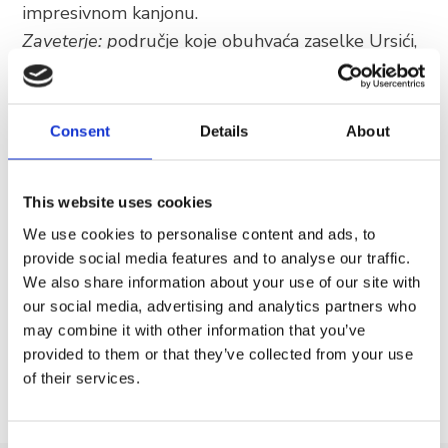
impresivnom kanjonu.
Zaveterje: p
odručje koje obuhvaća zaselke Ursići,
Brkulji, Tomaši, Drinovci i Bartulovići. Ovi su se
sklopovi razvili iz nekadašnjih pastirskih stanova,
kamo su Breljani ljeti izgonili blago na ispašu.
Consent
Details
About
Sezonska naselja Biokova
Poseban dragulj su danas mahom napuštena
This website uses cookies
„sekundarna ruralna naselja“ visoko u masivu
We use cookies to personalise content and ads, to
Biokova. U njima se živjelo sezonski, od proljeća
provide social media features and to analyse our traffic.
do jeseni, prateći ritam prirode i stoke. Ta naselja
We also share information about your use of our site with
danas predstavljaju dragocjen spomenik suživota
our social media, advertising and analytics partners who
may combine it with other information that you’ve
čovjeka i planine.
provided to them or that they’ve collected from your use
of their services.
Consent