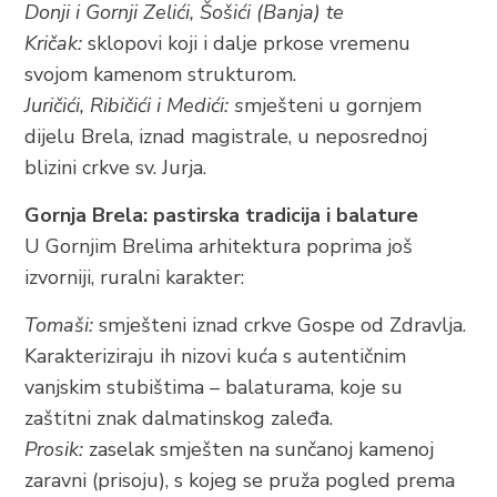
Donji i Gornji Zelići, Šošići (Banja) te
Kričak:
sklopovi koji i dalje prkose vremenu
svojom kamenom strukturom.
Juričići, Ribičići i Medići: s
mješteni u gornjem
dijelu Brela, iznad magistrale, u neposrednoj
blizini crkve sv. Jurja.
Gornja Brela: pastirska tradicija i balature
U Gornjim Brelima arhitektura poprima još
izvorniji, ruralni karakter:
Tomaši:
smješteni iznad crkve Gospe od Zdravlja.
Karakteriziraju ih nizovi kuća s autentičnim
vanjskim stubištima – balaturama, koje su
zaštitni znak dalmatinskog zaleđa.
Prosik:
zaselak smješten na sunčanoj kamenoj
zaravni (prisoju), s kojeg se pruža pogled prema