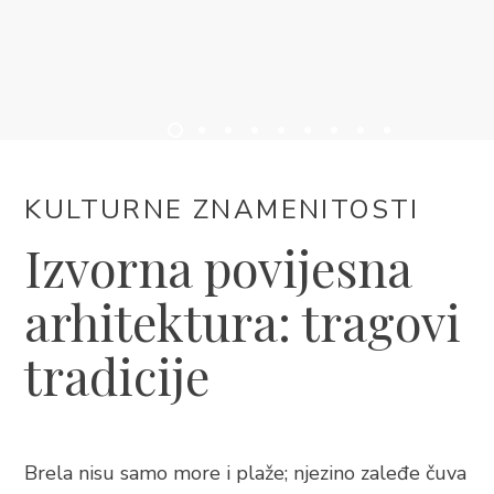
SMJEŠTAJ
DOGAĐANJA
BLOG
KULTURNE ZNAMENITOSTI
INFO
Izvorna povijesna
arhitektura: tragovi
HR
tradicije
Brela nisu samo more i plaže; njezino zaleđe čuva